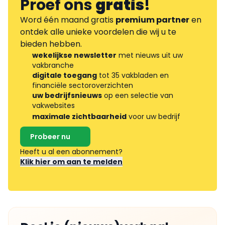
Proef ons
gratis
!
Word één maand gratis
premium partner
en
ontdek alle unieke voordelen die wij u te
bieden hebben.
wekelijkse newsletter
met nieuws uit uw
vakbranche
digitale toegang
tot 35 vakbladen en
financiële sectoroverzichten
uw bedrijfsnieuws
op een selectie van
vakwebsites
maximale zichtbaarheid
voor uw bedrijf
Probeer nu
Heeft u al een abonnement?
Klik hier om aan te melden