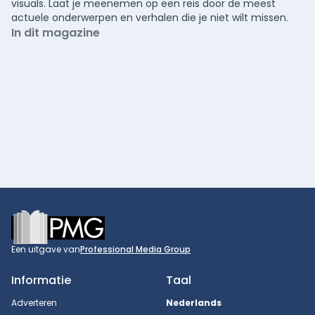
visuals. Laat je meenemen op een reis door de meest
actuele onderwerpen en verhalen die je niet wilt missen.
In dit magazine
Footer
Een uitgave van
Professional Media Group
Informatie
Taal
Adverteren
Nederlands