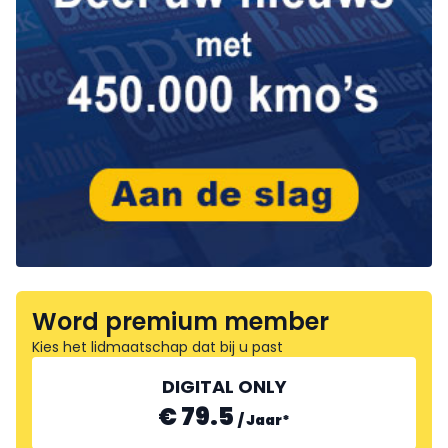
Word premium member
Kies het lidmaatschap dat bij u past
DIGITAL ONLY
€ 79.5
/
Jaar
*