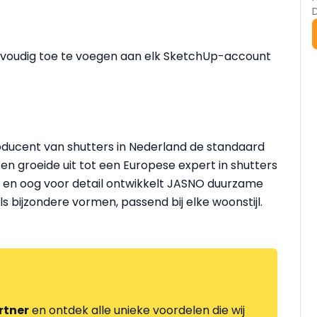
envoudig toe te voegen aan elk SketchUp-account
oducent van shutters in Nederland de standaard
 groeide uit tot een Europese expert in shutters
e en oog voor detail ontwikkelt JASNO duurzame
 bijzondere vormen, passend bij elke woonstijl.
rtner
en ontdek alle unieke voordelen die wij