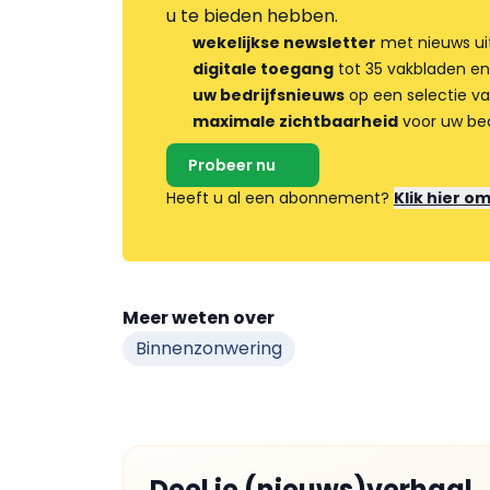
u te bieden hebben.
wekelijkse newsletter
met nieuws ui
digitale toegang
tot 35 vakbladen en
uw bedrijfsnieuws
op een selectie v
maximale zichtbaarheid
voor uw bed
Probeer nu
Heeft u al een abonnement?
Klik hier o
Meer weten over
Binnenzonwering
Deel je (nieuws)verhaal