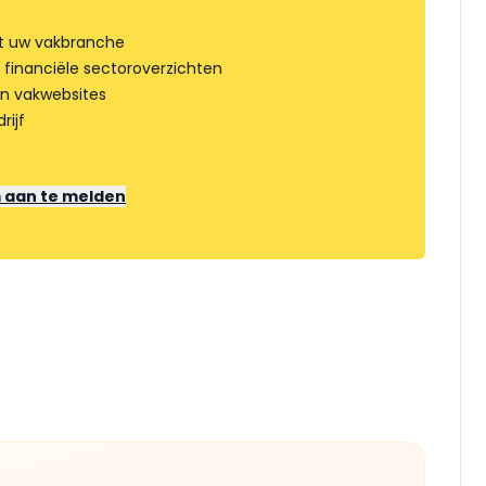
t uw vakbranche
 financiële sectoroverzichten
an vakwebsites
rijf
m aan te melden