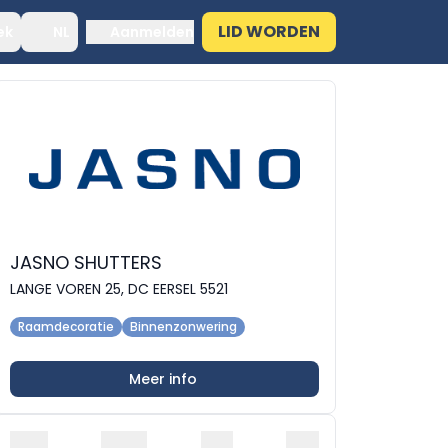
LID WORDEN
ek
NL
Aanmelden
JASNO SHUTTERS
LANGE VOREN 25, DC EERSEL 5521
Raamdecoratie
Binnenzonwering
Meer info