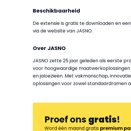
Beschikbaarheid
De extensie is gratis te downloaden en e
via de website van JASNO.
Over JASNO
JASNO zette 25 jaar geleden als eerste pr
voor hoogwaardige maatwerkoplossingen en
en jaloezieën. Met vakmanschap, innovati
oplossingen voor zowel standaardramen als
Proef ons
gratis
!
Word één maand gratis
premium pa