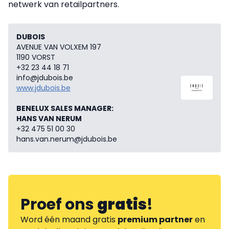
netwerk van retailpartners.
DUBOIS
AVENUE VAN VOLXEM 197
1190 VORST
+32 23 44 18 71
info@jdubois.be
www.jdubois.be
BENELUX SALES MANAGER:
HANS VAN NERUM
+32 475 51 00 30
hans.van.nerum@jdubois.be
Proef ons
gratis
!
Word één maand gratis
premium partner
en