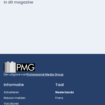
In dit magazine
Footer
Een uitgave van
Professional Media Group
Informatie
Taal
Adverteren
Nederlands
Nieuws melden
Frans
Vacatures