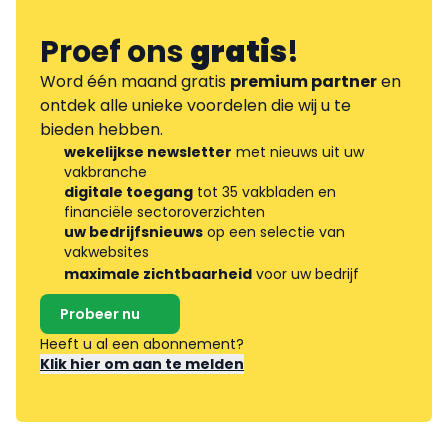
Proef ons
gratis
!
Word één maand gratis
premium partner
en
ontdek alle unieke voordelen die wij u te
bieden hebben.
wekelijkse newsletter
met nieuws uit uw
vakbranche
digitale toegang
tot 35 vakbladen en
financiële sectoroverzichten
uw bedrijfsnieuws
op een selectie van
vakwebsites
maximale zichtbaarheid
voor uw bedrijf
Probeer nu
Heeft u al een abonnement?
Klik hier om aan te melden