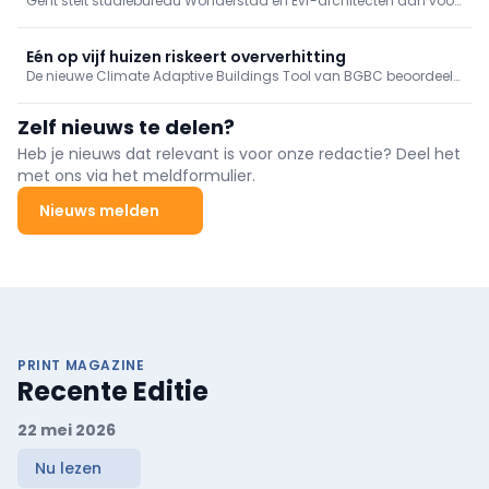
Gent stelt studiebureau Wonderstad en Evr-architecten aan voor
en Campo Victoria
een masterplan rond de renovatie van stadsschouwburg (KNS)
en Campo Victoria. In één jaar onderzoeken ze een gezamenlijke
aanpak, met aandacht voor duurzaamheid, toegankelijkheid en
Eén op vijf huizen riskeert oververhitting
samenwerking tussen NTGent, CAMPO en HOGENT.
De nieuwe Climate Adaptive Buildings Tool van BGBC beoordeelt
risico’s rond oververhitting van woningen en reikt ingrepen aan.
Zelf nieuws te delen?
Heb je nieuws dat relevant is voor onze redactie? Deel het
met ons via het meldformulier.
Nieuws melden
PRINT MAGAZINE
Recente Editie
22 mei 2026
Nu lezen