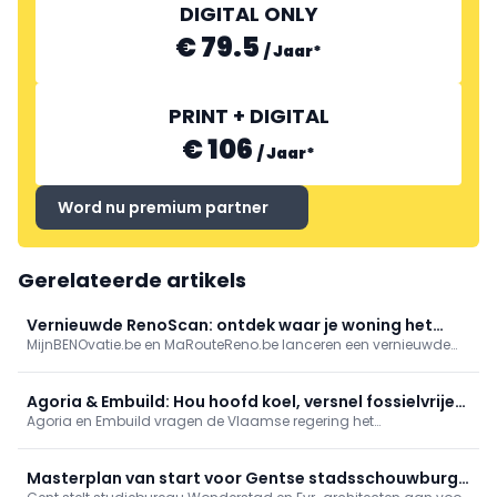
DIGITAL ONLY
€ 79.5
/
Jaar
*
PRINT + DIGITAL
€ 106
/
Jaar
*
Word nu premium partner
Gerelateerde artikels
Vernieuwde RenoScan: ontdek waar je woning het
MijnBENOvatie.be en MaRouteReno.be lanceren een vernieuwde
meest energie bespaart
(Mon)RenoScan: een gratis, gebruiksvriendelijke online test die
woningeigenaars snel inzicht geeft in hun energieprestatie,
prioritaire renovaties en bijhorende premies/financiering, met een
Agoria & Embuild: Hou hoofd koel, versnel fossielvrije
persoonlijk rapport en stap-voor-stapadvies.
Agoria en Embuild vragen de Vlaamse regering het
renovatie
renovatieplan niet af te bouwen maar te versnellen: mik op goed
geïsoleerde, fossielvrije woningen en maak stroom goedkoper
dan gas. Renoveren verhoogt waarde en comfort; renovatieritme
Masterplan van start voor Gentse stadsschouwburg
is nu zorgwekkend laag.