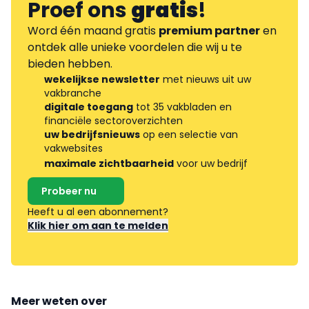
Proef ons
gratis
!
Word één maand gratis
premium partner
en
ontdek alle unieke voordelen die wij u te
bieden hebben.
wekelijkse newsletter
met nieuws uit uw
vakbranche
digitale toegang
tot 35 vakbladen en
financiële sectoroverzichten
uw bedrijfsnieuws
op een selectie van
vakwebsites
maximale zichtbaarheid
voor uw bedrijf
Probeer nu
Heeft u al een abonnement?
Klik hier om aan te melden
Meer weten over