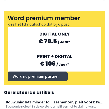
Word premium member
Kies het lidmaatschap dat bij u past
DIGITAL ONLY
€ 79.5
/
Jaar
*
PRINT + DIGITAL
€ 106
/
Jaar
*
Word nu premium partner
Gerelateerde artikels
Bouwunie: Iets minder faillissementen; pleit voor btw-
Bouwunie noteert in de eerste jaarhelft een lichte daling van
verlaging nieuwbouw