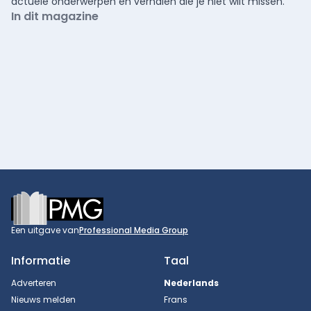
actuele onderwerpen en verhalen die je niet wilt missen.
In dit magazine
Footer
Een uitgave van
Professional Media Group
Informatie
Taal
Adverteren
Nederlands
Nieuws melden
Frans