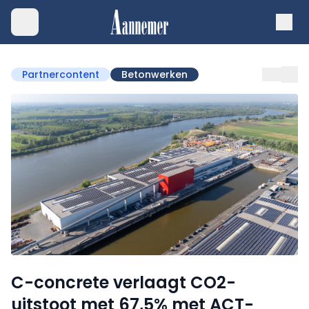
Partnercontent
Betonwerken
C-concrete verlaagt CO2-
uitstoot met 67,5% met ACT-