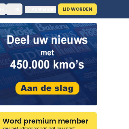
LID WORDEN
ek
NL
Aanmelden
Word premium member
Kies het lidmaatschap dat bij u past