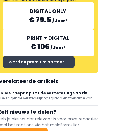
DIGITAL ONLY
€ 79.5
/
Jaar
*
PRINT + DIGITAL
€ 106
/
Jaar
*
Word nu premium partner
Gerelateerde artikels
ABAV roept op tot de verbetering van de
De stijgende verstedelijkingsgraad en toename van
bouwakoestiek
de transportinfrastructuur zorgen ervoor dat drie op
de tien Belgen geluidshinder ervaren thuis. Daarom
Zelf nieuws te delen?
roept ABAV op tot de verbetering van de
geluidsisolatie en geluidsabsorptie in gebouwen.
Heb je nieuws dat relevant is voor onze redactie?
Deel het met ons via het meldformulier.