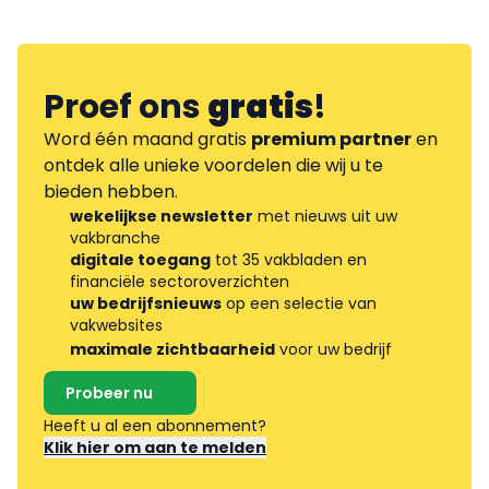
Proef ons
gratis
!
Word één maand gratis
premium partner
en
ontdek alle unieke voordelen die wij u te
bieden hebben.
wekelijkse newsletter
met nieuws uit uw
vakbranche
digitale toegang
tot 35 vakbladen en
financiële sectoroverzichten
uw bedrijfsnieuws
op een selectie van
vakwebsites
maximale zichtbaarheid
voor uw bedrijf
Probeer nu
Heeft u al een abonnement?
Klik hier om aan te melden