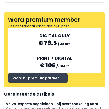
Word premium member
Kies het lidmaatschap dat bij u past
DIGITAL ONLY
€ 79.5
/
Jaar
*
PRINT + DIGITAL
€ 106
/
Jaar
*
Word nu premium partner
Gerelateerde artikels
Volvo-experts begeleiden u bij overschakeling naar
Volco CE is de experimenteerfase al lang voorbij en kiest resoluut
elektrisch