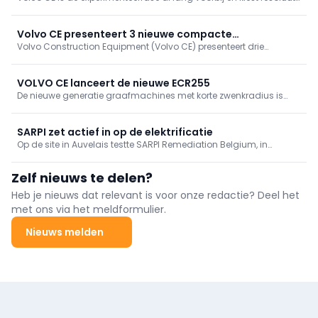
voor verduurzaming in alle gelederen. Het perfecte bewijs
daarvoor zijn de nieuwe elektrische wiellader L90 Electric, de
knikdumpers A30 en A40 Electric en de EWR150 Electric
Volvo CE presenteert 3 nieuwe compacte
bandengraafmachine
Volvo Construction Equipment (Volvo CE) presenteert drie
graafmachines
compacte graafmachines van de nieuwste generatie: de ECR90
met korte draaicirkel, de EC65 graafmachine op rupsen en de
EW65 graafmachine op banden.
VOLVO CE lanceert de nieuwe ECR255
De nieuwe generatie graafmachines met korte zwenkradius is
met de lancering van de Volvo ECR255 compleet. Deze 25
tonsgraafmachine is ontworpen voor klanten die werken in
krappe en veeleisende omgevingen, zoals stedelijke werven,
SARPI zet actief in op de elektrificatie
infrastructuur- en nutswerken.
Op de site in Auvelais testte SARPI Remediation Belgium, in
samenwerking met SMT Belgium, de volledig elektrische Volvo
EC230 graafmachine. Deze test maakt deel uit van het GreenUp-
Zelf nieuws te delen?
programma van Veolia, dat zich richt op de verduurzaming van
de bouwsector.
Heb je nieuws dat relevant is voor onze redactie? Deel het
met ons via het meldformulier.
Nieuws melden