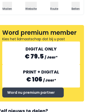
Mailen
Website
Route
Bellen
Word premium member
Kies het lidmaatschap dat bij u past
DIGITAL ONLY
€ 79.5
/
Jaar
*
PRINT + DIGITAL
€ 106
/
Jaar
*
Word nu premium partner
Zelf nieuws te delen?