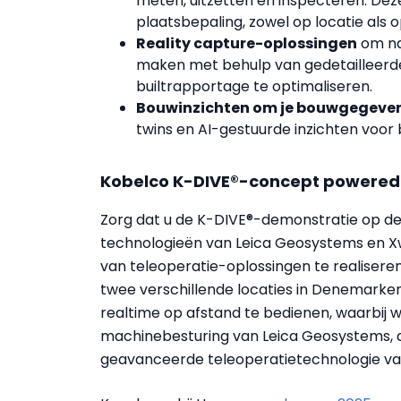
meten, uitzetten en inspecteren. Dez
plaatsbepaling, zowel op locatie als 
Reality capture-oplossingen
om na
maken met behulp van gedetailleerd
builtrapportage te optimaliseren.
Bouwinzichten om je bouwgegeven
twins en AI-gestuurde inzichten voor 
Kobelco K-DIVE®-concept powered
Zorg dat u de K-DIVE®-demonstratie op d
technologieën van Leica Geosystems en 
van teleoperatie-oplossingen te realiser
twee verschillende locaties in Denemarke
realtime op afstand te bedienen, waarbij w
machinebesturing van Leica Geosystems, d
geavanceerde teleoperatietechnologie va