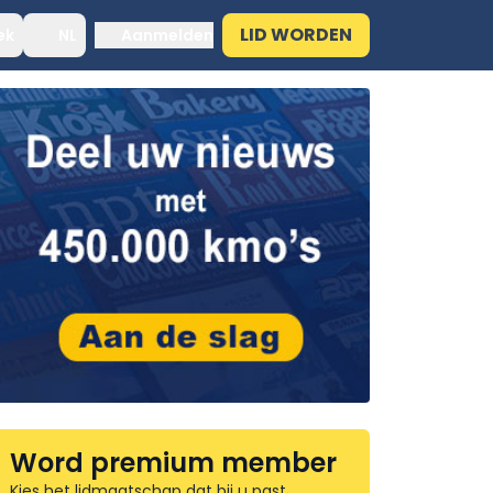
LID WORDEN
ek
NL
Aanmelden
Word premium member
Kies het lidmaatschap dat bij u past