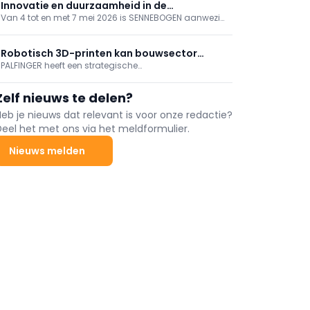
TraX-rupshoogwerkers en een ZX‑135/70 “super
Innovatie en duurzaamheid in de
boom”. Met deze levering rondt Genie een
Van 4 tot en met 7 mei 2026 is SENNEBOGEN aanwezig
recyclingsector
grootschalig investeringsproject bij de betrokken
op de IFAT in München, de toonaangevende vakbeurs
bedrijven af.
voor water-, riool-, afval- en grondstoffenbeheer.
Robotisch 3D-printen kan bouwsector
PALFINGER heeft een strategische
transformeren
technologiesamenwerking aangekondigd met ICON,
een in de Verenigde Staten gevestigde pionier in
Zelf nieuws te delen?
robotisch 3D-printen voor de bouwsector.
Heb je nieuws dat relevant is voor onze redactie?
Deel het met ons via het meldformulier.
Nieuws melden