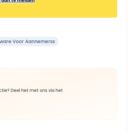
m aan te melden
tware Voor Aannemerss
ctie? Deel het met ons via het