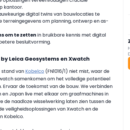
e oplossingen vereenvoudigen cruciale
op kantoor.
uwkeurige digital twins van bouwlocaties te
e terreingegevens om planning, ontwerp en as-
s om te zetten
in bruikbare kennis met digital
betere besluitvorming.
 by Leica Geosystems en Xwatch
e stand van
Kobelco
(FN1016/1) niet mist, waar de
Xwatch samenkomen om het volledige potentieel
en. Ervaar de toekomst van de bouw. We verbinden
n en Japan live met elkaar om graafmachines in
e de naadloze wisselwerking laten zien tussen de
e veiligheidsoplossingen van Xwatch en de
n Kobelco.