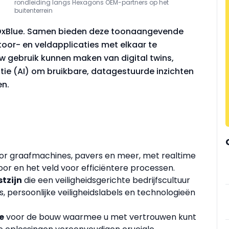
rondleiding langs Hexagons OEM-partners op het
buitenterrein
 OxBlue. Samen bieden deze toonaangevende
or- en veldapplicaties met elkaar te
uw gebruik kunnen maken van digital twins,
tie (AI) om bruikbare, datagestuurde inzichten
en.
or graafmachines, pavers en meer, met realtime
or en het veld voor efficiëntere processen.
tzijn
die een veiligheidsgerichte bedrijfscultuur
 persoonlijke veiligheidslabels en technologieën
e
voor de bouw waarmee u met vertrouwen kunt