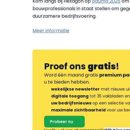
Kom langs bij Hexagon op
bauma 2025
om 
bouwprofessionals in staat stellen om gege
duurzamere bedrijfsvoering.
Meer informatie
Proef ons
gratis
!
Word één maand gratis
premium pa
u te bieden hebben.
wekelijkse newsletter
met nieuws ui
digitale toegang
tot 35 vakbladen en
uw bedrijfsnieuws
op een selectie v
maximale zichtbaarheid
voor uw bed
Probeer nu