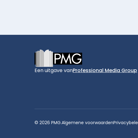
Footer
Een uitgave van
Professional Media Group
© 2026 PMG.
Algemene voorwaarden
Privacybele