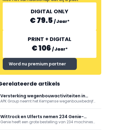
DIGITAL ONLY
€ 79.5
/
Jaar
*
PRINT + DIGITAL
€ 106
/
Jaar
*
Word nu premium partner
Gerelateerde artikels
Versterking wegenbouwactiviteiten in
APK Group neemt het Kempense wegenbouwbedrijf
Antwerpen
AGBb over, onderdeel van B&R Bouwgroep. Met deze
strategische overname groeien de
wegenbouwactiviteiten van APK Group met ongeveer
Wittrock en Ulferts nemen 234 Genie-
15%.
Genie heeft een grote bestelling van 234 machines
machines in gebruik, incl. superboom
geleverd aan Wittrock Group, Ulferts & Wittrock en
Ulferts. Het pakket omvat next‑gen GS-schaarliften,