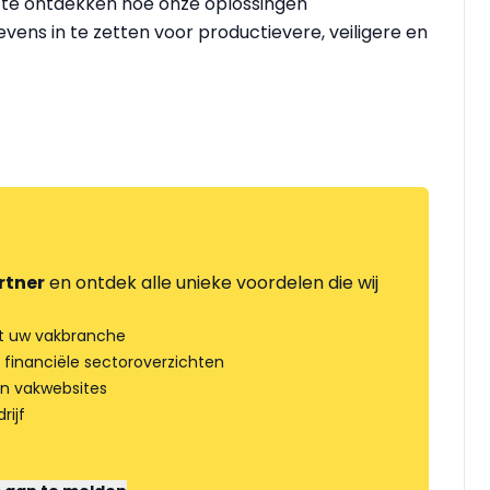
te ontdekken hoe onze oplossingen
vens in te zetten voor productievere, veiligere en
rtner
en ontdek alle unieke voordelen die wij
t uw vakbranche
 financiële sectoroverzichten
an vakwebsites
rijf