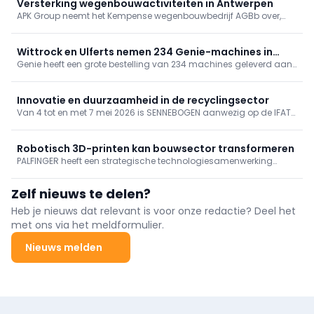
Versterking wegenbouwactiviteiten in Antwerpen
APK Group neemt het Kempense wegenbouwbedrijf AGBb over,
onderdeel van B&R Bouwgroep. Met deze strategische overname
groeien de wegenbouwactiviteiten van APK Group met ongeveer
15%.
Wittrock en Ulferts nemen 234 Genie-machines in
Genie heeft een grote bestelling van 234 machines geleverd aan
gebruik, incl. superboom
Wittrock Group, Ulferts & Wittrock en Ulferts. Het pakket omvat
next‑gen GS-schaarliften, TraX-rupshoogwerkers en een
ZX‑135/70 “super boom”. Met deze levering rondt Genie een
Innovatie en duurzaamheid in de recyclingsector
grootschalig investeringsproject bij de betrokken bedrijven af.
Van 4 tot en met 7 mei 2026 is SENNEBOGEN aanwezig op de IFAT
in München, de toonaangevende vakbeurs voor water-, riool-,
afval- en grondstoffenbeheer.
Robotisch 3D-printen kan bouwsector transformeren
PALFINGER heeft een strategische technologiesamenwerking
aangekondigd met ICON, een in de Verenigde Staten gevestigde
pionier in robotisch 3D-printen voor de bouwsector.
Zelf nieuws te delen?
Heb je nieuws dat relevant is voor onze redactie? Deel het
met ons via het meldformulier.
Nieuws melden