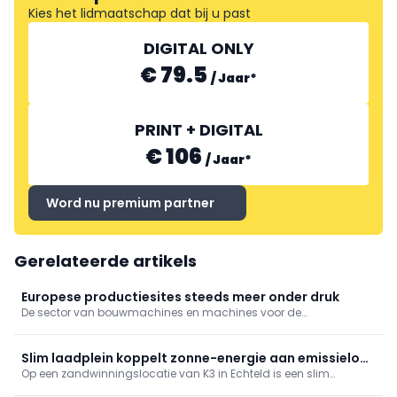
Kies het lidmaatschap dat bij u past
DIGITAL ONLY
€ 79.5
/
Jaar
*
PRINT + DIGITAL
€ 106
/
Jaar
*
Word nu premium partner
Gerelateerde artikels
Europese productiesites steeds meer onder druk
De sector van bouwmachines en machines voor de
bouwmaterialenindustrie kijkt met toenemende bezorgdheid
naar de komende maanden. Niet langer conjuncturele
schommelingen, maar structurele problemen wegen op de
Slim laadplein koppelt zonne-energie aan emissieloos
vooruitzichten.
Op een zandwinningslocatie van K3 in Echteld is een slim
bouwen
laadplein gerealiseerd dat lokaal opgewekte zonne-energie