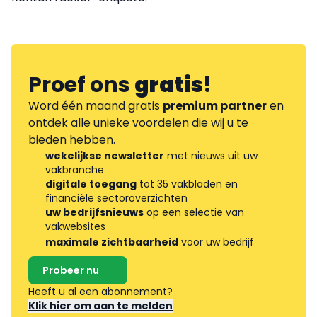
Proef ons
gratis
!
Word één maand gratis
premium partner
en
ontdek alle unieke voordelen die wij u te
bieden hebben.
wekelijkse newsletter
met nieuws uit uw
vakbranche
digitale toegang
tot 35 vakbladen en
financiële sectoroverzichten
uw bedrijfsnieuws
op een selectie van
vakwebsites
maximale zichtbaarheid
voor uw bedrijf
Probeer nu
Heeft u al een abonnement?
Klik hier om aan te melden