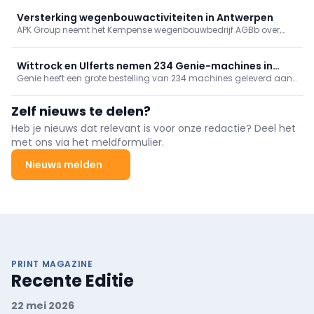
direct inzet voor het laden van elektrisch bouwmaterieel.
Versterking wegenbouwactiviteiten in Antwerpen
APK Group neemt het Kempense wegenbouwbedrijf AGBb over,
onderdeel van B&R Bouwgroep. Met deze strategische overname
groeien de wegenbouwactiviteiten van APK Group met ongeveer
15%.
Wittrock en Ulferts nemen 234 Genie-machines in
Genie heeft een grote bestelling van 234 machines geleverd aan
gebruik, incl. superboom
Wittrock Group, Ulferts & Wittrock en Ulferts. Het pakket omvat
next‑gen GS-schaarliften, TraX-rupshoogwerkers en een
Zelf nieuws te delen?
ZX‑135/70 “super boom”. Met deze levering rondt Genie een
grootschalig investeringsproject bij de betrokken bedrijven af.
Heb je nieuws dat relevant is voor onze redactie? Deel het
met ons via het meldformulier.
Nieuws melden
PRINT MAGAZINE
Recente Editie
22 mei 2026