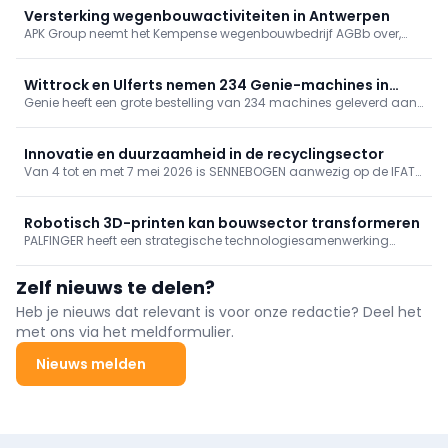
Versterking wegenbouwactiviteiten in Antwerpen
APK Group neemt het Kempense wegenbouwbedrijf AGBb over,
onderdeel van B&R Bouwgroep. Met deze strategische overname
groeien de wegenbouwactiviteiten van APK Group met ongeveer
15%.
Wittrock en Ulferts nemen 234 Genie-machines in
Genie heeft een grote bestelling van 234 machines geleverd aan
gebruik, incl. superboom
Wittrock Group, Ulferts & Wittrock en Ulferts. Het pakket omvat
next‑gen GS-schaarliften, TraX-rupshoogwerkers en een
ZX‑135/70 “super boom”. Met deze levering rondt Genie een
Innovatie en duurzaamheid in de recyclingsector
grootschalig investeringsproject bij de betrokken bedrijven af.
Van 4 tot en met 7 mei 2026 is SENNEBOGEN aanwezig op de IFAT
in München, de toonaangevende vakbeurs voor water-, riool-,
afval- en grondstoffenbeheer.
Robotisch 3D-printen kan bouwsector transformeren
PALFINGER heeft een strategische technologiesamenwerking
aangekondigd met ICON, een in de Verenigde Staten gevestigde
pionier in robotisch 3D-printen voor de bouwsector.
Zelf nieuws te delen?
Heb je nieuws dat relevant is voor onze redactie? Deel het
met ons via het meldformulier.
Nieuws melden