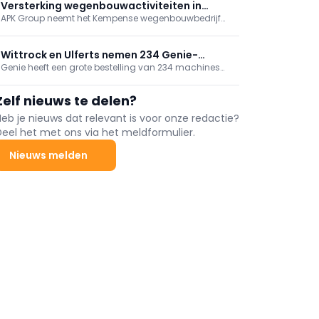
elektrisch bouwmaterieel.
Versterking wegenbouwactiviteiten in
APK Group neemt het Kempense wegenbouwbedrijf
Antwerpen
AGBb over, onderdeel van B&R Bouwgroep. Met deze
strategische overname groeien de
wegenbouwactiviteiten van APK Group met ongeveer
Wittrock en Ulferts nemen 234 Genie-
15%.
Genie heeft een grote bestelling van 234 machines
machines in gebruik, incl. superboom
geleverd aan Wittrock Group, Ulferts & Wittrock en
Ulferts. Het pakket omvat next‑gen GS-schaarliften,
Zelf nieuws te delen?
TraX-rupshoogwerkers en een ZX‑135/70 “super
boom”. Met deze levering rondt Genie een
Heb je nieuws dat relevant is voor onze redactie?
grootschalig investeringsproject bij de betrokken
Deel het met ons via het meldformulier.
bedrijven af.
Nieuws melden