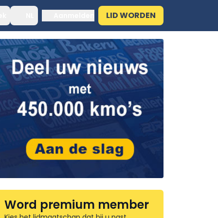
LID WORDEN
ek
NL
Aanmelden
Word premium member
Kies het lidmaatschap dat bij u past