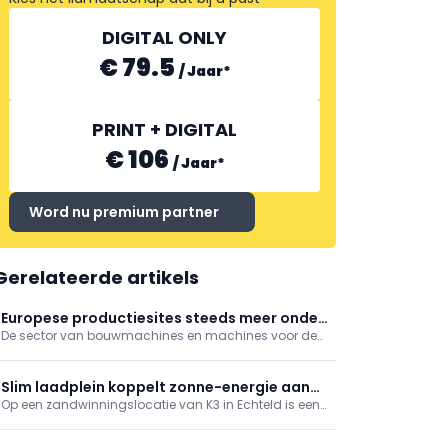
DIGITAL ONLY
€ 79.5
/
Jaar
*
PRINT + DIGITAL
€ 106
/
Jaar
*
Word nu premium partner
Gerelateerde artikels
Europese productiesites steeds meer onder
De sector van bouwmachines en machines voor de
druk
bouwmaterialenindustrie kijkt met toenemende
bezorgdheid naar de komende maanden. Niet
langer conjuncturele schommelingen, maar
Slim laadplein koppelt zonne-energie aan
structurele problemen wegen op de vooruitzichten.
Op een zandwinningslocatie van K3 in Echteld is een
emissieloos bouwen
slim laadplein gerealiseerd dat lokaal opgewekte
zonne-energie direct inzet voor het laden van