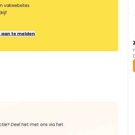
an vakwebsites
rijf
m aan te melden
ctie? Deel het met ons via het