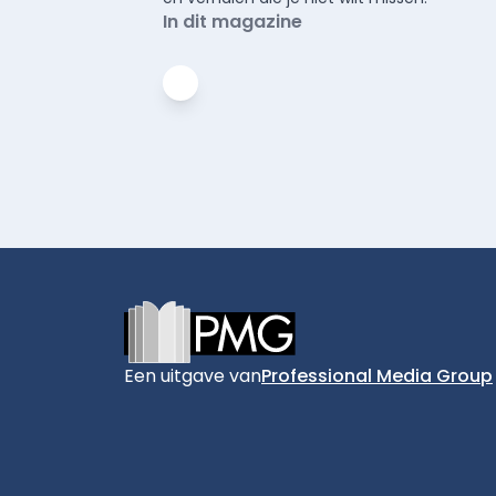
In dit magazine
Footer
Een uitgave van
Professional Media Group