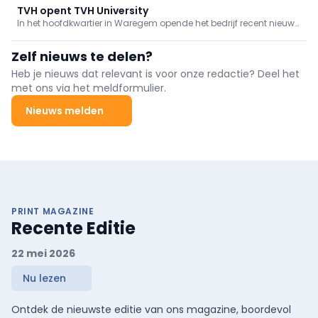
TVH opent TVH University
In het hoofdkwartier in Waregem opende het bedrijf recent nieuwe
faciliteiten voor zijn trainingscentrum, TVH University. Met deze
uitbreiding, wil TVH de technische vaardigheden van klanten
Zelf nieuws te delen?
naar een nog hoger niveau tillen.
Heb je nieuws dat relevant is voor onze redactie? Deel het
met ons via het meldformulier.
Nieuws melden
PRINT MAGAZINE
Recente Editie
22 mei 2026
Nu lezen
Ontdek de nieuwste editie van ons magazine, boordevol