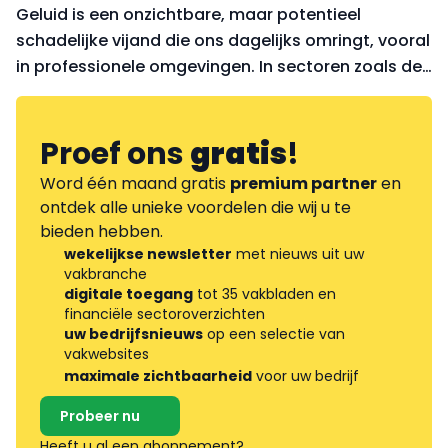
Geluid is een onzichtbare, maar potentieel
schadelijke vijand die ons dagelijks omringt, vooral
in professionele omgevingen. In sectoren zoals de
bouw en de industrie, waar het geluidsniveau
regelmatig boven de 85 dB ligt, is het van cruciaal
belang
Proef ons
gratis
!
Word één maand gratis
premium partner
en
ontdek alle unieke voordelen die wij u te
bieden hebben.
wekelijkse newsletter
met nieuws uit uw
vakbranche
digitale toegang
tot 35 vakbladen en
financiële sectoroverzichten
uw bedrijfsnieuws
op een selectie van
vakwebsites
maximale zichtbaarheid
voor uw bedrijf
Probeer nu
Heeft u al een abonnement?