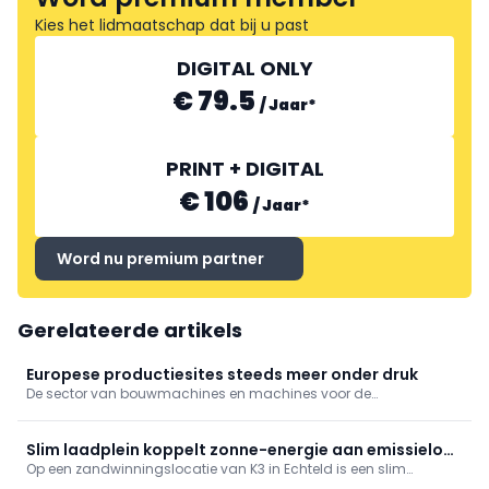
Kies het lidmaatschap dat bij u past
DIGITAL ONLY
€ 79.5
/
Jaar
*
PRINT + DIGITAL
€ 106
/
Jaar
*
Word nu premium partner
Gerelateerde artikels
Europese productiesites steeds meer onder druk
De sector van bouwmachines en machines voor de
bouwmaterialenindustrie kijkt met toenemende bezorgdheid
naar de komende maanden. Niet langer conjuncturele
schommelingen, maar structurele problemen wegen op de
Slim laadplein koppelt zonne-energie aan emissieloos
vooruitzichten.
Op een zandwinningslocatie van K3 in Echteld is een slim
bouwen
laadplein gerealiseerd dat lokaal opgewekte zonne-energie