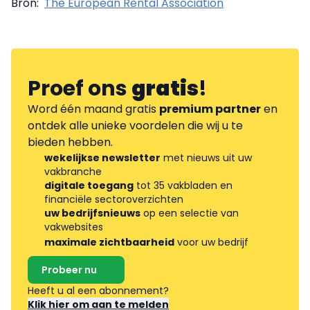
Bron:
The European Rental Association
Proef ons
gratis
!
Word één maand gratis
premium partner
en
ontdek alle unieke voordelen die wij u te
bieden hebben.
wekelijkse newsletter
met nieuws uit uw
vakbranche
digitale toegang
tot 35 vakbladen en
financiële sectoroverzichten
uw bedrijfsnieuws
op een selectie van
vakwebsites
maximale zichtbaarheid
voor uw bedrijf
Probeer nu
Heeft u al een abonnement?
Klik hier om aan te melden