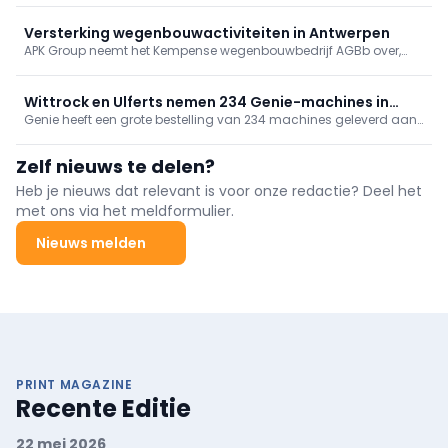
direct inzet voor het laden van elektrisch bouwmaterieel.
Versterking wegenbouwactiviteiten in Antwerpen
APK Group neemt het Kempense wegenbouwbedrijf AGBb over,
onderdeel van B&R Bouwgroep. Met deze strategische overname
groeien de wegenbouwactiviteiten van APK Group met ongeveer
15%.
Wittrock en Ulferts nemen 234 Genie-machines in
Genie heeft een grote bestelling van 234 machines geleverd aan
gebruik, incl. superboom
Wittrock Group, Ulferts & Wittrock en Ulferts. Het pakket omvat
next‑gen GS-schaarliften, TraX-rupshoogwerkers en een
Zelf nieuws te delen?
ZX‑135/70 “super boom”. Met deze levering rondt Genie een
grootschalig investeringsproject bij de betrokken bedrijven af.
Heb je nieuws dat relevant is voor onze redactie? Deel het
met ons via het meldformulier.
Nieuws melden
PRINT MAGAZINE
Recente Editie
22 mei 2026