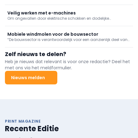
werf’, georganiseerd door Embuild Vlaanderen in samenwerking
met de Vakvereniging Opsporing Conventionele en Toxische
Explosieven (VOCTEx) en partners.
Veilig werken met e-machines
Om ongevallen door elektrische schokken en dodelijke
elektrocutie te voorkomen, is het essentieel dat u goed op de
hoogte bent van de risico’s die werken met elektriciteit met zich
meebrengt.
Mobiele windmolen voor de bouwsector
“De bouwsector is verantwoordelijk voor een aanzienlijk deel van
de CO2-uitstoot", zegt David Mols, bestuurder bij Mols
Contractors. “Er is méér dan genoeg zon, wind en water om
Zelf nieuws te delen?
groene stroom op te wekken. Om het bovendien echt lokaal op de
werf op te wekken is helemaal uniek.”
Heb je nieuws dat relevant is voor onze redactie? Deel het
met ons via het meldformulier.
Nieuws melden
PRINT MAGAZINE
Recente Editie