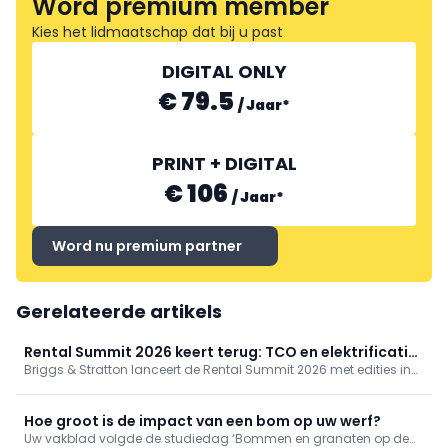
Word premium member
Kies het lidmaatschap dat bij u past
DIGITAL ONLY
€ 79.5
/
Jaar
*
PRINT + DIGITAL
€ 106
/
Jaar
*
Word nu premium partner
Gerelateerde artikels
Rental Summit 2026 keert terug: TCO en elektrificatie
Briggs & Stratton lanceert de Rental Summit 2026 met edities in
in EU en VS
Frankfurt (29/9) en Atlanta, gesponsord door Vanguard. Focus
op TCO en elektrificatie, met keynotes van ERA, Boels en ELIET en
veel netwerking.
Hoe groot is de impact van een bom op uw werf?
Uw vakblad volgde de studiedag ‘Bommen en granaten op de