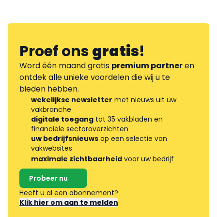
Proef ons
gratis
!
Word één maand gratis
premium partner
en
ontdek alle unieke voordelen die wij u te
bieden hebben.
wekelijkse newsletter
met nieuws uit uw
vakbranche
digitale toegang
tot 35 vakbladen en
financiële sectoroverzichten
uw bedrijfsnieuws
op een selectie van
vakwebsites
maximale zichtbaarheid
voor uw bedrijf
Probeer nu
Heeft u al een abonnement?
Klik hier om aan te melden