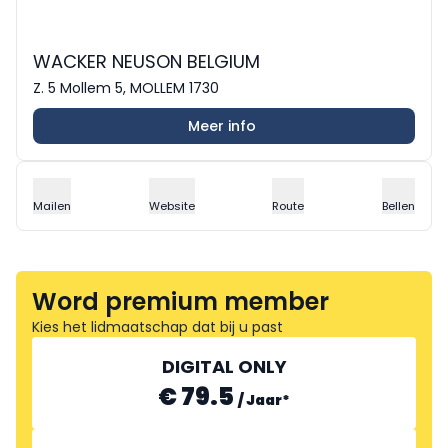
WACKER NEUSON BELGIUM
Z. 5 Mollem 5, MOLLEM 1730
Meer info
Mailen
Website
Route
Bellen
Word premium member
Kies het lidmaatschap dat bij u past
DIGITAL ONLY
€ 79.5
/
Jaar
*