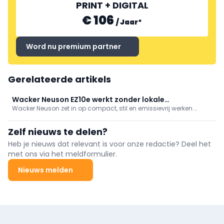
PRINT + DIGITAL
€ 106
/
Jaar
*
Word nu premium partner
Gerelateerde artikels
Wacker Neuson EZ10e werkt zonder lokale
Wacker Neuson zet in op compact, stil en emissievrij werken.
uitlaatgasemissies
Speerpunt is de smalle minigraver EZ10e (1,2 ton, 14 kWh, tot 8 uur
autonomie) voor veilige inzet in krappe en emissiegevoelige
Zelf nieuws te delen?
ruimtes.
Heb je nieuws dat relevant is voor onze redactie? Deel het
met ons via het meldformulier.
Nieuws melden