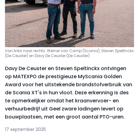
Van links naar rechts: Werner van Camp (Scania), Steven Speltinckx
(De Ceuster) en Davy De Ceuster (De Ceuster)
Davy De Ceuster en Steven Speltinckx ontvingen
op MATEXPO de prestigieuze MyScania Golden
Award voor het uitstekende brandstofverbruik van
de Scania XT's in hun vloot. Deze erkenning is des
te opmerkelijker omdat het kraanvervoer- en
verhuurbedrijf uit Geel zware ladingen levert op
bouwplaatsen, met een groot aantal PTO-uren.
17 september 2025