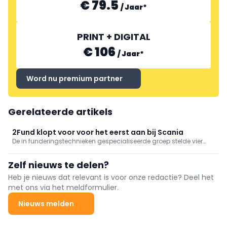
€ 79.5
/
Jaar
*
PRINT + DIGITAL
€ 106
/
Jaar
*
Word nu premium partner
Gerelateerde artikels
2Fund klopt voor voor het eerst aan bij Scania
De in funderingstechnieken gespecialiseerde groep stelde vier
bijzondere exemplaren met zorg samen om flexibel te kunnen
inspelen op de just in time-aanpak die tegenwoordig de norm
Zelf nieuws te delen?
geworden is in de bouwsector.
Heb je nieuws dat relevant is voor onze redactie? Deel het
met ons via het meldformulier.
Nieuws melden