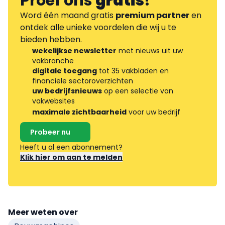
Proef ons
gratis
!
Word één maand gratis
premium partner
en
ontdek alle unieke voordelen die wij u te
bieden hebben.
wekelijkse newsletter
met nieuws uit uw
vakbranche
digitale toegang
tot 35 vakbladen en
financiële sectoroverzichten
uw bedrijfsnieuws
op een selectie van
vakwebsites
maximale zichtbaarheid
voor uw bedrijf
Probeer nu
Heeft u al een abonnement?
Klik hier om aan te melden
Meer weten over