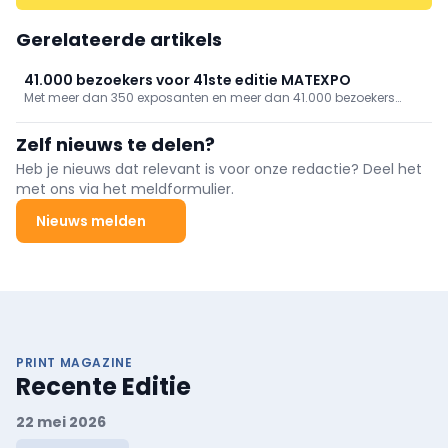
Gerelateerde artikels
41.000 bezoekers voor 41ste editie MATEXPO
Met meer dan 350 exposanten en meer dan 41.000 bezoekers
bevestigde de vijfdaagse vakbeurs in Kortrijk Xpo opnieuw haar
positie als hét ontmoetingspunt voor de bouw- en
Zelf nieuws te delen?
materieelsector.
Heb je nieuws dat relevant is voor onze redactie? Deel het
met ons via het meldformulier.
Nieuws melden
PRINT MAGAZINE
Recente Editie
22 mei 2026