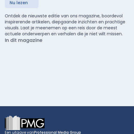
Nu lezen
Ontdek de nieuwste editie van ons magazine, boordevol
inspirerende artikelen, diepgaande inzichten en prachtige
visuals. Laat je meenemen op een reis door de meest
actuele onderwerpen en verhalen die je niet wilt missen.
In dit magazine
Footer
Een uitgave van
Professional Media Group