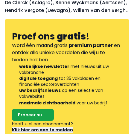
De Clerck (Aclagro), Senne Wyckmans (Aertssen),
Hendrik Vergote (Devagro), Willem Van den Bergh
(Van Loo Projects) en directeur Dino Hendrickx van
Beroepsvereniging VSOR dieper in de wereld van
sloop.
Proef ons
gratis
!
Word één maand gratis
premium partner
en
ontdek alle unieke voordelen die wij u te
bieden hebben.
wekelijkse newsletter
met nieuws uit uw
vakbranche
digitale toegang
tot 35 vakbladen en
financiële sectoroverzichten
uw bedrijfsnieuws
op een selectie van
vakwebsites
maximale zichtbaarheid
voor uw bedrijf
Probeer nu
Heeft u al een abonnement?
Klik hier om aan te melden