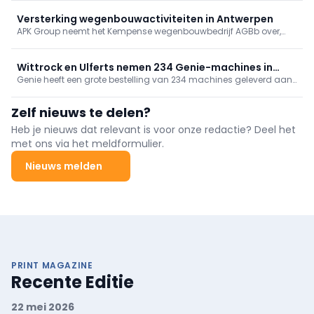
direct inzet voor het laden van elektrisch bouwmaterieel.
Versterking wegenbouwactiviteiten in Antwerpen
APK Group neemt het Kempense wegenbouwbedrijf AGBb over,
onderdeel van B&R Bouwgroep. Met deze strategische overname
groeien de wegenbouwactiviteiten van APK Group met ongeveer
15%.
Wittrock en Ulferts nemen 234 Genie-machines in
Genie heeft een grote bestelling van 234 machines geleverd aan
gebruik, incl. superboom
Wittrock Group, Ulferts & Wittrock en Ulferts. Het pakket omvat
next‑gen GS-schaarliften, TraX-rupshoogwerkers en een
Zelf nieuws te delen?
ZX‑135/70 “super boom”. Met deze levering rondt Genie een
grootschalig investeringsproject bij de betrokken bedrijven af.
Heb je nieuws dat relevant is voor onze redactie? Deel het
met ons via het meldformulier.
Nieuws melden
PRINT MAGAZINE
Recente Editie
22 mei 2026