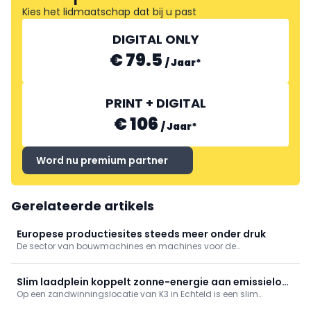
Kies het lidmaatschap dat bij u past
DIGITAL ONLY
€ 79.5
/
Jaar
*
PRINT + DIGITAL
€ 106
/
Jaar
*
Word nu premium partner
Gerelateerde artikels
Europese productiesites steeds meer onder druk
De sector van bouwmachines en machines voor de
bouwmaterialenindustrie kijkt met toenemende bezorgdheid
naar de komende maanden. Niet langer conjuncturele
schommelingen, maar structurele problemen wegen op de
Slim laadplein koppelt zonne-energie aan emissieloos
vooruitzichten.
Op een zandwinningslocatie van K3 in Echteld is een slim
bouwen
laadplein gerealiseerd dat lokaal opgewekte zonne-energie