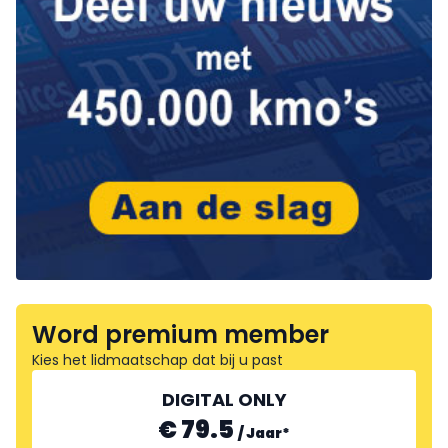
Word premium member
Kies het lidmaatschap dat bij u past
DIGITAL ONLY
€ 79.5
/
Jaar
*