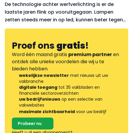
De technologie achter werfverlichting is er de
laatste jaren flink op vooruitgegaan. Lampen
zetten steeds meer in op led, kunnen beter tegen
een stootje, en de accu’s die ze aandrijven gaan
tegenwoordig een hele werkdag mee.
Proef ons
gratis
!
Word één maand gratis
premium partner
en
ontdek alle unieke voordelen die wij u te
bieden hebben.
wekelijkse newsletter
met nieuws uit uw
vakbranche
digitale toegang
tot 35 vakbladen en
financiële sectoroverzichten
uw bedrijfsnieuws
op een selectie van
vakwebsites
maximale zichtbaarheid
voor uw bedrijf
Probeer nu
Heeft u al een abonnement?