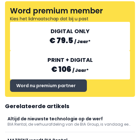
Word premium member
Kies het lidmaatschap dat bij u past
DIGITAL ONLY
€ 79.5
/
Jaar
*
PRINT + DIGITAL
€ 106
/
Jaar
*
Word nu premium partner
Gerelateerde artikels
Altijd de nieuwste technologie op de werf
BIA Rental, de verhuurafdeling van de BIA Group, is vandaag een
vaste waarde voor aannemers die rekenen op betrouwbare,
recent uitgeruste machines van premiummerken.