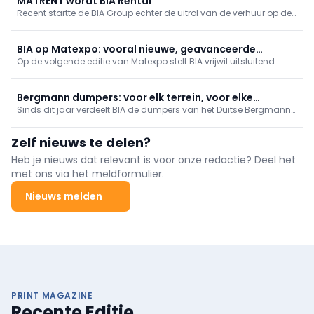
MATRENT wordt BIA Rental
Recent startte de BIA Group echter de uitrol van de verhuur op de
Afrikaanse markt. Aangezien Matrent er onbekend is, werd
gekozen om te consolideren op de sterke BIA merknaam. Zo werd
BIA Rental in het leven geroepen.
BIA op Matexpo: vooral nieuwe, geavanceerde
Op de volgende editie van Matexpo stelt BIA vrijwil uitsluitend
machines
nieuwe machines voor, waaronder de Komatsu-modellen. Met
een diverse aanbod aan nieuwe machines toont BIA hoe de
sector zich blijft ontwikkelen naar meer efficiëntie, innovatie en
Bergmann dumpers: voor elk terrein, voor elke
duurzaamheid.
Sinds dit jaar verdeelt BIA de dumpers van het Duitse Bergmann
toepassing
op de Belgische markt. Deze machines onderscheiden zich door
hun robuuste ontwerp, innovatieve technologie, hoge
Zelf nieuws te delen?
veiligheidsstandaard en veelzijdige inzetbaarheid.
Heb je nieuws dat relevant is voor onze redactie? Deel het
met ons via het meldformulier.
Nieuws melden
PRINT MAGAZINE
Recente Editie