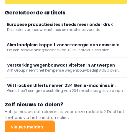
Gerelateerde artikels
Europese productiesites steeds meer onder druk
De sector van bouwmachines en machines voor de
bouwmaterialenindustrie kijkt met toenemende bezorgdheid
naar de komende maanden. Niet langer conjuncturele
schommelingen, maar structurele problemen wegen op de
Slim laadplein koppelt zonne-energie aan emissieloos
vooruitzichten.
Op een zandwinningslocatie van K3 in Echteld is een slim
bouwen
laadplein gerealiseerd dat lokaal opgewekte zonne-energie
direct inzet voor het laden van elektrisch bouwmaterieel.
Versterking wegenbouwactiviteiten in Antwerpen
APK Group neemt het Kempense wegenbouwbedrijf AGBb over,
onderdeel van B&R Bouwgroep. Met deze strategische overname
groeien de wegenbouwactiviteiten van APK Group met ongeveer
15%.
Wittrock en Ulferts nemen 234 Genie-machines in
Genie heeft een grote bestelling van 234 machines geleverd aan
gebruik, incl. superboom
Wittrock Group, Ulferts & Wittrock en Ulferts. Het pakket omvat
next‑gen GS-schaarliften, TraX-rupshoogwerkers en een
Zelf nieuws te delen?
ZX‑135/70 “super boom”. Met deze levering rondt Genie een
grootschalig investeringsproject bij de betrokken bedrijven af.
Heb je nieuws dat relevant is voor onze redactie? Deel het
met ons via het meldformulier.
Nieuws melden