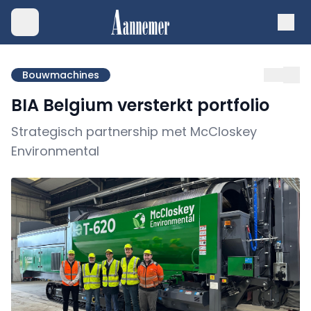
Bouwmachines
BIA Belgium versterkt portfolio
Strategisch partnership met McCloskey
Environmental