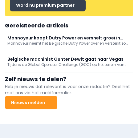
Word nu premium partner
Gerelateerde artikels
Monnoyeur koopt Dutry Power en versnelt groei in
Monnoyeur neemt het Belgische Dutry Power over en versterkt zo
energieverhuur
zijn positie in de verhuur van energieoplossingen. De overname
ondersteunt de groei in tijdelijke stroomvoorziening,
generatorverhuur en industriële energie in België.
Belgische machinist Gunter Dewit gaat naar Vegas
Tijdens de Global Operator Challenge (GOC) op het terrein van
Caterpillar’s Demonstration and Learning Centre in
Málaga werd Gunter Dewit uit België gekroond tot EAME Regionaal
Zelf nieuws te delen?
kampioen.
Heb je nieuws dat relevant is voor onze redactie? Deel het
met ons via het meldformulier.
Nieuws melden