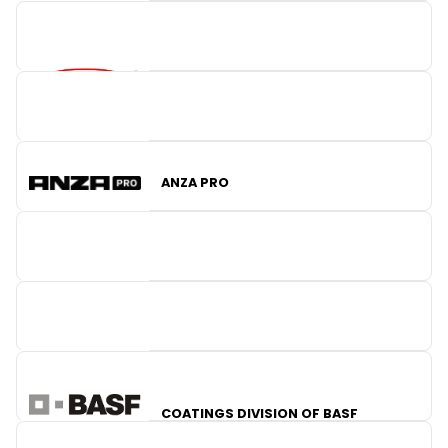
CORTECO
ANZA PRO
VALEO
DENSO EUROPE
COATINGS DIVISION OF BASF
WAI