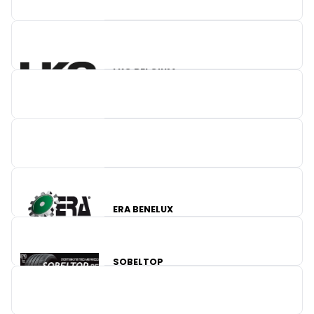
LKQ BELGIUM
AUTO-SERVICE
NISSENS AVA BENELUX B.V.
DE HOEVE MULTIPOWER
NTN-SNR ROULEMENTS
ERA BENELUX
TUNAP
SOBELTOP