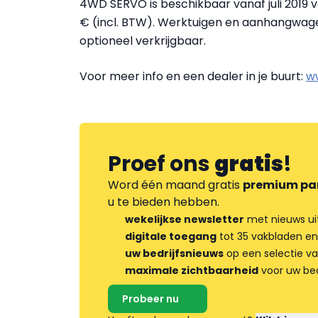
4WD SERVO is beschikbaar vanaf juli 2019 v
€ (incl. BTW). Werktuigen en aanhangwage
optioneel verkrijgbaar.
Voor meer info en een dealer in je buurt:
w
Proef ons
gratis
!
Word één maand gratis
premium pa
u te bieden hebben.
wekelijkse newsletter
met nieuws ui
digitale toegang
tot 35 vakbladen en
uw bedrijfsnieuws
op een selectie v
maximale zichtbaarheid
voor uw bed
Probeer nu