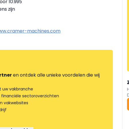
oor 10.995
ns zijn
ww.cramer-machines.com
rtner
en ontdek alle unieke voordelen die wij
t uw vakbranche
 financiële sectoroverzichten
an vakwebsites
rijf