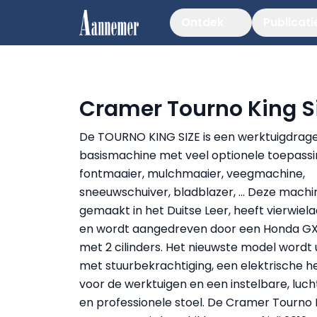
Ontdek
Publicati
Cramer Tourno King S
De TOURNO KING SIZE is een werktuigdrag
basismachine met veel optionele toepassi
fontmaaier, mulchmaaier, veegmachine,
sneeuwschuiver, bladblazer, … Deze machi
gemaakt in het Duitse Leer, heeft vierwiela
en wordt aangedreven door een Honda G
met 2 cilinders. Het nieuwste model wordt 
met stuurbekrachtiging, een elektrische he
voor de werktuigen en een instelbare, luc
en professionele stoel. De Cramer Tourno K