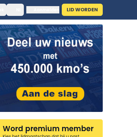
LID WORDEN
ek
NL
Aanmelden
Word premium member
Kies het lidmaatschap dat bij u past