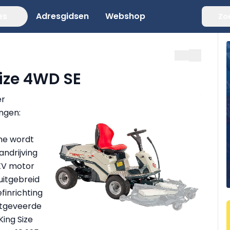
es
Adresgidsen
Webshop
Zo
ize 4WD SE
er
ngen:
ne wordt
andrijving
XV motor
uitgebreid
finrichting
htgeveerde
ing Size