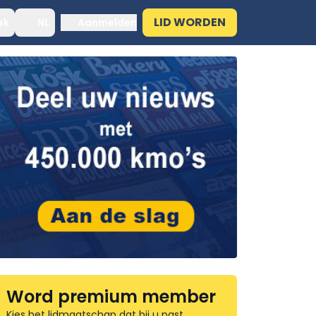
LID WORDEN
ek
NL
Aanmelden
Word premium member
Kies het lidmaatschap dat bij u past