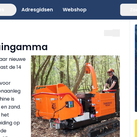
es
Adresgidsen
Webshop
Zo
tuingamma
aar nieuwe
ast de 14
 voor
onaanleg
ine is
 en zand.
 het
eiding op
 de