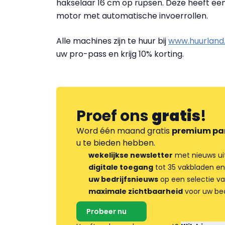
hakselaar 16 cm op rupsen. Deze heeft ee
motor met automatische invoerrollen.
Alle machines zijn te huur bij
www.huurland
uw pro-pass en krijg 10% korting.
Proef ons
gratis
!
Word één maand gratis
premium pa
u te bieden hebben.
wekelijkse newsletter
met nieuws ui
digitale toegang
tot 35 vakbladen en
uw bedrijfsnieuws
op een selectie v
maximale zichtbaarheid
voor uw bed
Probeer nu