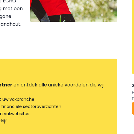
te ECHO
g met een
egane
randhout.
rtner
en ontdek alle unieke voordelen die wij
t uw vakbranche
 financiële sectoroverzichten
an vakwebsites
rijf