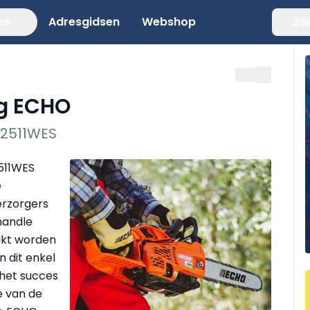
es
Adresgidsen
Webshop
Zo
ag ECHO
-2511WES
511WES
e
erzorgers
handle
ikt worden
n dit enkel
het succes
e van de