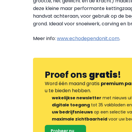
grootte, het gewicht en de kracht) maak
deze kleine maar performante kettingzaa
handvat achteraan, voor gebruik op de b
grond. Ideaal voor snoeiwerk, carving en b
Meer info:
www.echodependonit.com
.
Proef ons
gratis
!
Word één maand gratis
premium pa
u te bieden hebben.
wekelijkse newsletter
met nieuws ui
digitale toegang
tot 35 vakbladen en
uw bedrijfsnieuws
op een selectie v
maximale zichtbaarheid
voor uw bed
Probeer nu