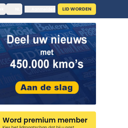
LID WORDEN
ek
NL
Aanmelden
Word premium member
Kies het lidmaatschap dat bij u past