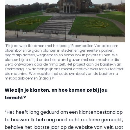
“Elk jaar werk ik samen met het bedrijf Bloembollen Vanacker om
bloembollen te gaan planten in steden en gemeenten, parken,
begraafplaatsen, wegbermen en soms ook in private tuinen. We
planten bijna altijd onder bestaand gazon met een machine die
werd ontworpen door de firma zelf. Het project aan de basiliek van
Koekelberg is waarschijnlijk ons meest creatieve werk tot nu toe met
die machine. We maakten het oude symbool van de basiliek na
met paasbloemen (narcis)”
Wie zijn je klanten, en hoe komen ze bij jou
terecht?
“Het heeft lang geduurd om een klantenbestand op
te bouwen. Ik heb nog nooit echt reclame gemaakt,
behalve het laatste jaar op de website van Velt. Dat