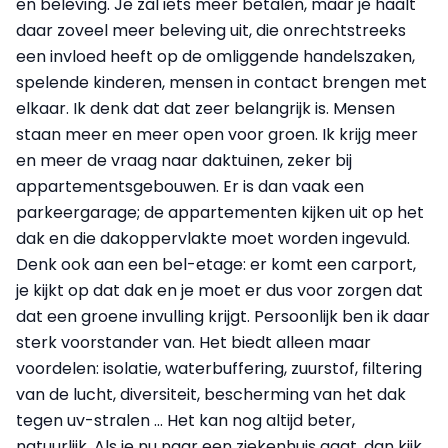
en beleving. Je zal iets meer betalen, maar je haalt
daar zoveel meer beleving uit, die onrechtstreeks
een invloed heeft op de omliggende handelszaken,
spelende kinderen, mensen in contact brengen met
elkaar. Ik denk dat dat zeer belangrijk is. Mensen
staan meer en meer open voor groen. Ik krijg meer
en meer de vraag naar daktuinen, zeker bij
appartementsgebouwen. Er is dan vaak een
parkeergarage; de appartementen kijken uit op het
dak en die dakoppervlakte moet worden ingevuld.
Denk ook aan een bel-etage: er komt een carport,
je kijkt op dat dak en je moet er dus voor zorgen dat
dat een groene invulling krijgt. Persoonlijk ben ik daar
sterk voorstander van. Het biedt alleen maar
voordelen: isolatie, waterbuffering, zuurstof, filtering
van de lucht, diversiteit, bescherming van het dak
tegen uv-stralen ... Het kan nog altijd beter,
natuurlijk. Als je nu naar een ziekenhuis gaat, dan kijk