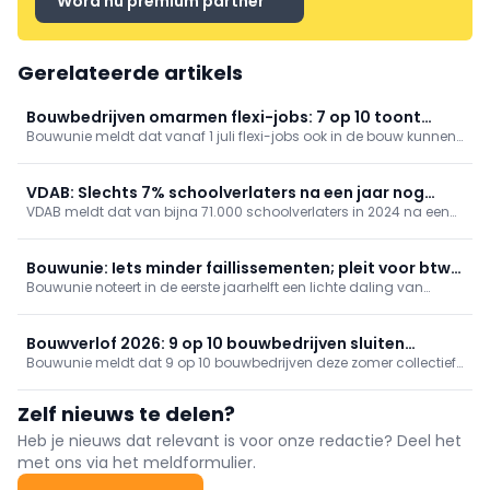
Word nu premium partner
Gerelateerde artikels
Bouwbedrijven omarmen flexi-jobs: 7 op 10 toont
Bouwunie meldt dat vanaf 1 juli flexi-jobs ook in de bouw kunnen.
interesse
7 op 10 bouwbedrijven is geïnteresseerd, gemiddeld voor
10u/week; ruim een kwart wil zeker aanwerven. Slechts 4% ziet
flexi’s als vervanging. Bedrijven vrezen kandidaatenschaarste en
VDAB: Slechts 7% schoolverlaters na een jaar nog
administratie.
VDAB meldt dat van bijna 71.000 schoolverlaters in 2024 na een
werkzoekend
jaar slechts 7% werkzoekend is, ondanks minder vacatures
(-12%). Diploma, specialisatiejaar en duaal leren vergroten
kansen; STEM, zorg en bouw scoren sterk. Hoger diploma: 3%
Bouwunie: Iets minder faillissementen; pleit voor btw-
werkzoekend; zonder kwalificatie: 23%.
Bouwunie noteert in de eerste jaarhelft een lichte daling van
verlaging nieuwbouw
faillissementen (1.372), maar de bouw blijft verzwakt, vooral
nieuwbouw. Ze vraagt btw-verlaging voor de enige eigen woning
en huurwoningen (minstens 15 jaar), plus actie rond gronden,
Bouwverlof 2026: 9 op 10 bouwbedrijven sluiten
leegstand en rechtszekerheid.
Bouwunie meldt dat 9 op 10 bouwbedrijven deze zomer collectief
collectief
sluiten, vaak om praktische redenen. Het bouwverlof is per regio
afgesproken en geen verplichting; start in Brussel-Halle-Vilvoorde
Zelf nieuws te delen?
op 6 juli. Werknemers vragen wel vaker flexibel verlof.
Heb je nieuws dat relevant is voor onze redactie? Deel het
met ons via het meldformulier.