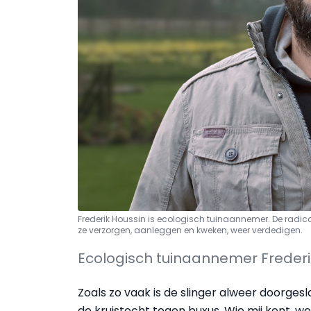
Frederik Houssin is ecologisch tuinaannemer. De radic
ze verzorgen, aanleggen en kweken, weer verdedigen.
Ecologisch tuinaannemer Frederi
Zoals zo vaak is de slinger alweer doorges
de kruistocht tegen buxus. Wie mij kent, w