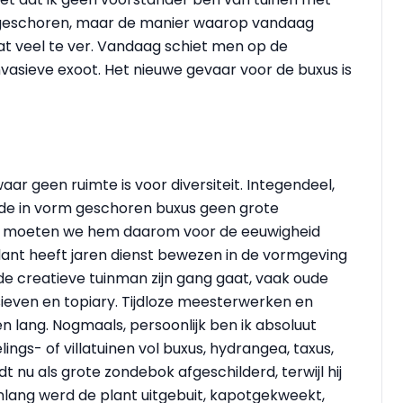
en geschoren, maar de manier waarop vandaag
at veel te ver. Vandaag schiet men op de
vasieve exoot. Het nieuwe gevaar voor de buxus is
aar geen ruimte is voor diversiteit. Integendeel,
t de in vorm geschoren buxus geen grote
aar moeten we hem daarom voor de eeuwigheid
lant heeft jaren dienst bewezen in de vormgeving
de creatieve tuinman zijn gang gaat, vaak oude
even en topiary. Tijdloze meesterwerken en
en lang. Nogmaals, persoonlijk ben ik absoluut
ngs- of villatuinen vol buxus, hydrangea, taxus,
t nu als grote zondebok afgeschilderd, terwijl hij
renlang werd de plant uitgebuit, kapotgekweekt,