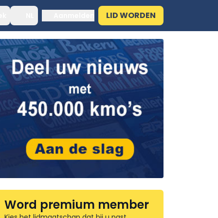
LID WORDEN
ek
NL
Aanmelden
Word premium member
Kies het lidmaatschap dat bij u past