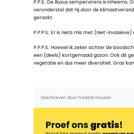
P.P.S.: De Buxus sempervirens is inheems. Oo
veronderstel dat hij door de klimaatverande
geraakt.
P.P.P.S.: Er is niets mis met (niet-invasieve
P.P.P.S.: Hoewel ik zeker achter de boodsc
een (deels) kortgemaaid gazon. Ook dit g
vegetatie en dus meer diversiteit. Gras kan
Geschreven door
Frederik Houssin
Proef ons
gratis
!
Word één maand gratis
premium pa