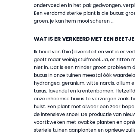
ondervoed en in het pak gedwongen, verp
Een verdomd sterke plant is die buxus: groeit
groen, je kan hem mooi scheren …
WAT IS ER VERKEERD MET EEN BEET
Ik houd van (bio)diversiteit en wat is er 
geeft maar weinig stuifmeel. Ja, er zitten m
niet in. Dat is een minder groot probleem d
buxus in onze tuinen meestal óók waardelo
hydrangea, geranium, witte narcis, allium e
taxus, lavendel en krentenbomen. Hetzelfd
onze inheemse buxus te verzorgen zoals h
hulst. Een plant met alweer een zeer beper
de intensieve snoei. De productie van nieu
voortkweken met zwakke planten en opnie
steriele tuinen aanplanten en opnieuw zull