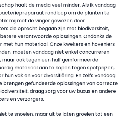
dschap haalt de media veel minder. Als ik vandaag
 bacteriepreparaat rondloop om de planten te
el ik mij met de vinger gewezen door
s die oprecht begaan zijn met biodiversiteit,
aar betere verantwoorde oplossingen. Ondanks de
or met hun materiaal. Onze kwekers en hoveniers
landen, moeten vandaag niet enkel concurreren
, maar ook tegen een half geïnformeerde
aardig materiaal aan te kopen tegen spotprijzen,
or hun vak en voor diversifiëring. En zelfs vandaag
Ze brengen gefundeerde oplossingen van correcte
iodiversiteit, draag zorg voor uw buxus en andere
ers en verzorgers.
niet te snoeien, maar uit te laten groeien tot een