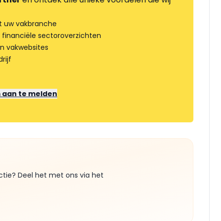
t uw vakbranche
 financiële sectoroverzichten
an vakwebsites
rijf
m aan te melden
ctie? Deel het met ons via het