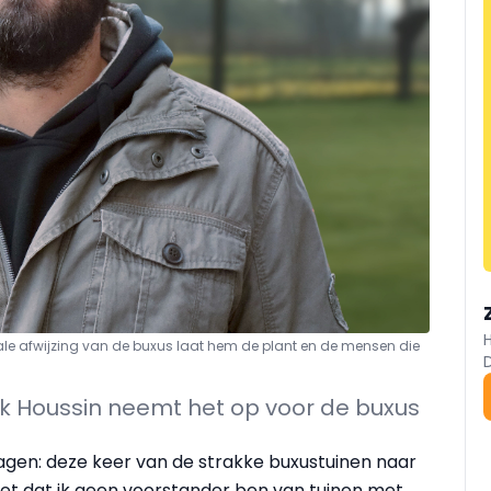
ale afwijzing van de buxus laat hem de plant en de mensen die
k Houssin neemt het op voor de buxus
lagen: deze keer van de strakke buxustuinen naar
eet dat ik geen voorstander ben van tuinen met