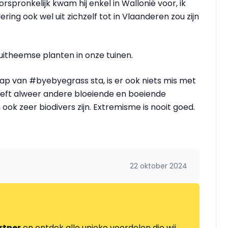
rspronkelijk kwam hij enkel in Wallonië voor, ik
ring ook wel uit zichzelf tot in Vlaanderen zou zijn
) uitheemse planten in onze tuinen.
hap van #byebyegrass sta, is er ook niets mis met
eeft alweer andere bloeiende en boeiende
 ook zeer biodivers zijn. Extremisme is nooit goed.
22 oktober 2024
rtner
en ontdek alle unieke voordelen die wij