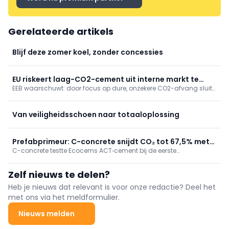
Gerelateerde artikels
Blijf deze zomer koel, zonder concessies
EU riskeert laag-CO2-cement uit interne markt te
EEB waarschuwt: door focus op dure, onzekere CO2-afvang sluit
sluiten
EU goedkope laagkoolstofcementen uit. Minder klinker,
alternatieve binders en circulariteit kunnen nu 40-70% CO2
besparen; vraag om prestatie-eisen in normen en aanbesteding.
Van veiligheidsschoen naar totaaloplossing
Prefabprimeur: C-concrete snijdt CO₂ tot 67,5% met
C-concrete testte Ecocems ACT‑cement bij de eerste
Ecocems ACT-cement
grootschalige prefabtoepassing en reduceerde de CO2‑uitstoot
tot 67,5%, zonder aanpassingen aan productie of werf en met
Zelf nieuws te delen?
gelijke prestaties. De technologie is schaalbaar; een fabriek in
Duinkerke opent eind 2026.
Heb je nieuws dat relevant is voor onze redactie? Deel het
met ons via het meldformulier.
Nieuws melden