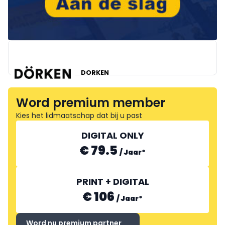
DORKEN
Word premium member
Kies het lidmaatschap dat bij u past
DIGITAL ONLY
€ 79.5
/
Jaar
*
PRINT + DIGITAL
€ 106
/
Jaar
*
Word nu premium partner