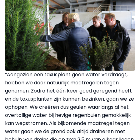
“Aangezien een taxusplant geen water verdraagt,
hebben we daar natuurlijk maat­regelen tegen
genomen. Zodra het één keer goed geregend heeft
en de taxusplanten zijn kunnen bezinken, gaan we ze
ophopen. We creëren dus geulen waarlangs al het
overtollige water bij hevige regenbuien gemakkelijk
kan wegstromen. Als bijkomende maatregel tegen
water gaan we de grond ook altijd draineren met
behulp van drains die op zo’n 2,5 m van elkaar liggen.