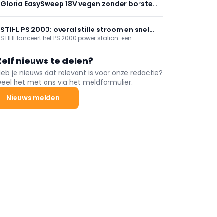
meer machines en toestellen op batterijen.
Gloria EasySweep 18V vegen zonder borstel
en blik
STIHL PS 2000: overal stille stroom en snel
STIHL lanceert het PS 2000 power station: een
laden zonder stopcontact
draagbare, geluidsarme stroombron (2.000 Wh,
2.000/4.000 W) om accu’s en machines overal te
Zelf nieuws te delen?
voeden, ook zonder netstroom. Met IPX4-
spatwaterbescherming, display, verlichting en
Heb je nieuws dat relevant is voor onze redactie?
diverse uitgangen. Beschikbaar juni 2026.
Deel het met ons via het meldformulier.
Nieuws melden