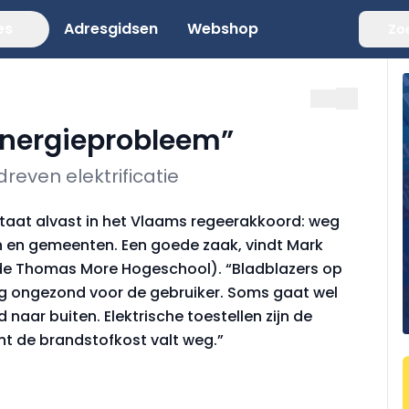
es
Adresgidsen
Webshop
Zo
energieprobleem”
reven elektrificatie
staat alvast in het Vlaams regeer­akkoord: weg
n en gemeenten. Een goede zaak, vindt Mark
de Thomas More Hogeschool). “Bladblazers op
rg on­gezond voor de gebruiker. Soms gaat wel
naar buiten. Elektrische toestellen zijn de
nt de brandstofkost valt weg.”