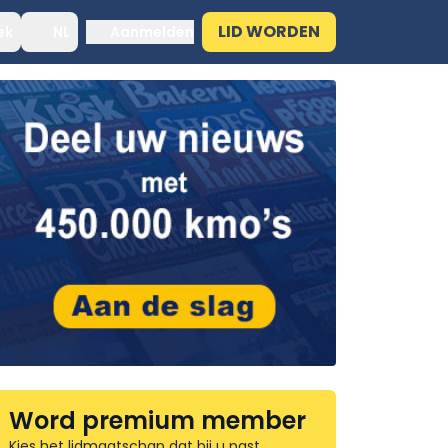
LID WORDEN
ek
NL
Aanmelden
Word premium member
Kies het lidmaatschap dat bij u past