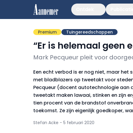
Ontdek
Publicati
Premium
Tuingereedschappen
“Er is helemaal geen 
Mark Pecqueur pleit voor doorged
Een echt verbod is er nog niet, maar het 
met bladblazers op tweetakt voor stede
Pecqueur (docent autotechnologie aan 
tweetakt maken lawaai, stinken en zijn e
tien procent van de brandstof on­verbrand 
toekomst. Ze zijn eigenlijk goedkoper, wa
Stefan Acke - 5 februari 2020