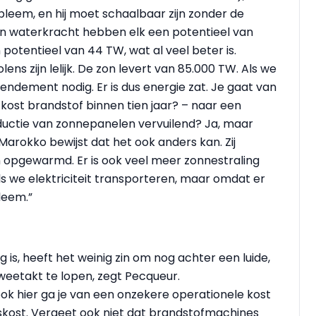
eem, en hij moet schaalbaar zijn zonder de
l en waterkracht hebben elk een potentieel van
potentieel van 44 TW, wat al veel beter is.
ns zijn lelijk. De zon levert van 85.000 TW. Als we
ndement nodig. Er is dus energie zat. Je gaat van
kost brandstof binnen tien jaar? – naar een
roductie van zonnepanelen vervuilend? Ja, maar
arokko bewijst dat het ook anders kan. Zij
 opgewarmd. Er is ook veel meer zonnestraling
als we elektriciteit transporteren, maar omdat er
leem.”
 is, heeft het weinig zin om nog achter een luide,
weetakt te lopen, zegt Pecqueur.
ok hier ga je van een onzekere operationele kost
skost. Vergeet ook niet dat brandstofmachines