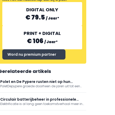
DIGITAL ONLY
€ 79.5
/
Jaar
*
PRINT + DIGITAL
€ 106
/
Jaar
*
Word nu premium partner
Gerelateerde artikels
Polet en De Pypere rusten niet op hun
PoletDepypere groeide doorheen de jaren uit tot een
lauweren tijdens Green 2026
internationale fabrikant met een breed gamma
gereedschappen voor tuin en bouw. In de vestiging te
Ardooie oefenen ervaren smeden het ambacht nog
Circulair batterijbeheer in professionele
steeds uit op traditionele wijze, aangevuld met ...
Elektrificatie is al lang geen toekomstverhaal meer in
tools
professionele toepassingen. Op werven, in
onderhoud, groenbeheer en mobiliteit draaien steeds