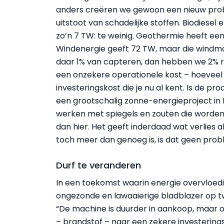
anders creëren we gewoon een nieuw probl
uitstoot van schadelijke stoffen. Biodiese
zo’n 7 TW: te weinig. Geothermie heeft een 
Windenergie geeft 72 TW, maar die windmole
daar 1% van capteren, dan hebben we 2% re
een onzekere operationele kost – hoeveel 
investeringskost die je nu al kent. Is de p
een grootschalig zonne-energieproject in M
werken met spiegels en zouten die worden
dan hier. Het geeft inderdaad wat verlies 
toch meer dan genoeg is, is dat geen prob
Durf te veranderen
In een toekomst waarin energie overvloedig
ongezonde en lawaaierige bladblazer op t
“De machine is duurder in aankoop, maar o
– brandstof – naar een zekere investering