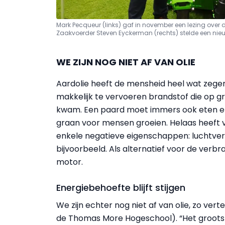
Mark Pecqueur (links) gaf in november een lezing over d
Zaakvoerder Steven Eyckerman (rechts) stelde een nieu
WE ZIJN NOG NIET AF VAN OLIE
Aardolie heeft de mensheid heel wat zege
makkelijk te vervoeren brandstof die op g
kwam. Een paard moet immers ook eten en
graan voor mensen groeien. Helaas heeft v
enkele negatieve eigenschappen: luchtver
bijvoorbeeld. Als alternatief voor de verbr
motor.
Energiebehoefte blijft stijgen
We zijn echter nog niet af van olie, zo ve
de Thomas More Hogeschool). “Het grootste