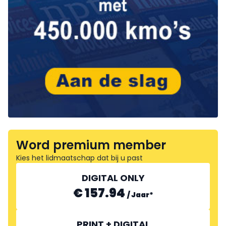
Word premium member
Kies het lidmaatschap dat bij u past
DIGITAL ONLY
€ 157.94
/
Jaar
*
PRINT + DIGITAL