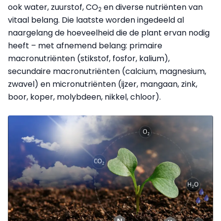
ook water, zuurstof, CO
en diverse nutriënten van
2
vitaal belang
.
Die laatste worden ingedeeld al
naargelang de hoeveelheid die de plant ervan nodig
heeft – met afnemend belang: primaire
macronutriënten (
stikstof, fosfor, kalium),
secundaire macronutriënten
(
calcium, magnesium,
zwavel) en
m
icronutriënten (ijzer, mangaan, zink,
boor, koper, molybdeen, nikkel, chloor).