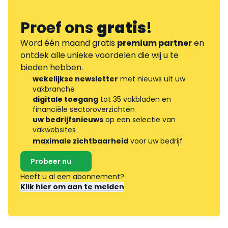
Proef ons
gratis
!
Word één maand gratis
premium partner
en
ontdek alle unieke voordelen die wij u te
bieden hebben.
wekelijkse newsletter
met nieuws uit uw
vakbranche
digitale toegang
tot 35 vakbladen en
financiële sectoroverzichten
uw bedrijfsnieuws
op een selectie van
vakwebsites
maximale zichtbaarheid
voor uw bedrijf
Probeer nu
Heeft u al een abonnement?
Klik hier om aan te melden