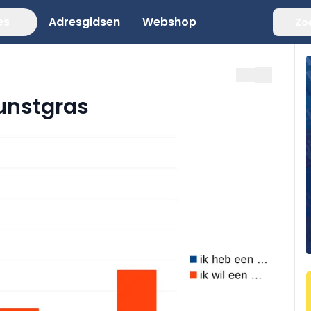
es
Adresgidsen
Webshop
Zo
kunstgras