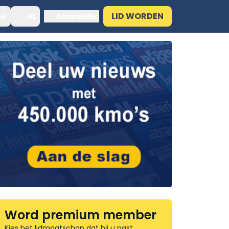
LID WORDEN
ek
NL
Aanmelden
Word premium member
Kies het lidmaatschap dat bij u past