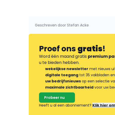
Geschreven door
Stefan Acke
Proef ons
gratis
!
Word één maand gratis
premium pa
u te bieden hebben.
wekelijkse newsletter
met nieuws ui
digitale toegang
tot 35 vakbladen en
uw bedrijfsnieuws
op een selectie v
maximale zichtbaarheid
voor uw bed
Probeer nu
Heeft u al een abonnement?
Klik hier o