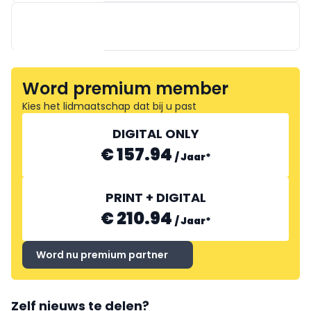
LIGHTELEC
Word premium member
Kies het lidmaatschap dat bij u past
DIGITAL ONLY
TRIO
€ 157.94
/
Jaar
*
PRINT + DIGITAL
SG LIGHTING
€ 210.94
/
Jaar
*
Word nu premium partner
Zelf nieuws te delen?