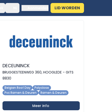
LID WORDEN
ek
NL
Aanmelden
DECEUNINCK
BRUGGESTEENWEG 360, HOOGLEDE - GITS
8830
Belgian Roof Day
Polyclose
Pvc Ramen & Deuren
Ramen & Deuren
Meer info