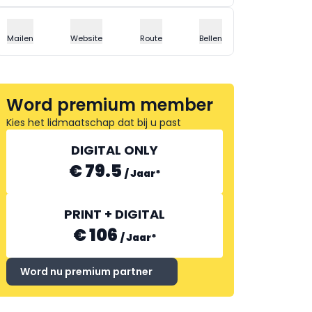
Mailen
Website
Route
Bellen
Word premium member
Kies het lidmaatschap dat bij u past
DIGITAL ONLY
€ 79.5
/
Jaar
*
PRINT + DIGITAL
€ 106
/
Jaar
*
Word nu premium partner