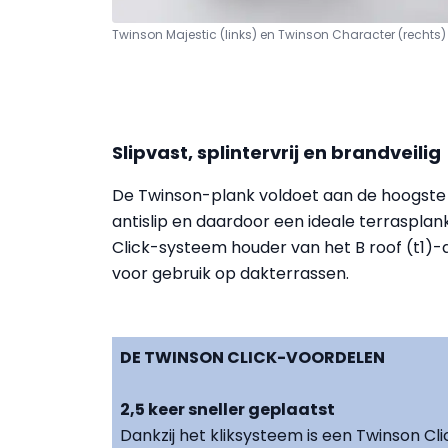
Twinson Majestic (links) en Twinson Character (rechts)
Slipvast, splintervrij en brandveilig
De Twinson-plank voldoet aan de hoogste 
antislip en daardoor een ideale terraspla
Click-systeem houder van het B roof (t1)-
voor gebruik op dakterrassen.
DE TWINSON CLICK-VOORDELEN
2,5 keer sneller geplaatst
Dankzij het kliksysteem is een Twinson Cl