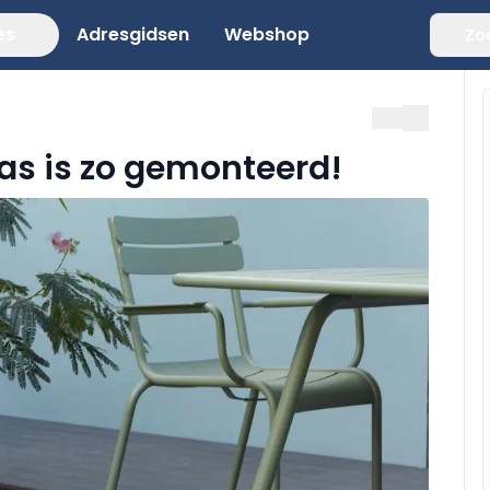
es
Adresgidsen
Webshop
Zo
ras is zo gemonteerd!