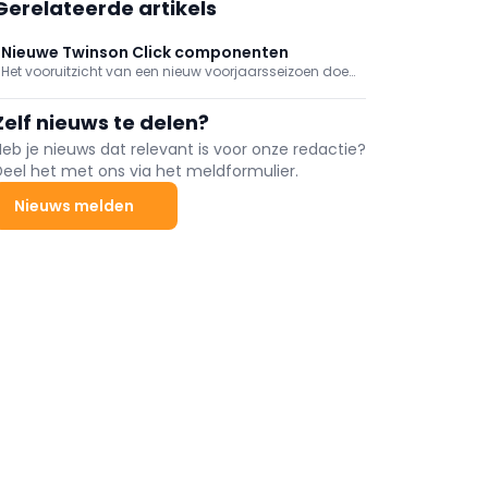
Gerelateerde artikels
Nieuwe Twinson Click componenten
Het vooruitzicht van een nieuw voorjaarsseizoen doet
verlangen naar het buitenleven! Een aangenaam
terras mag daarbij niet ontbreken! Twinson
Zelf nieuws te delen?
terrasplanken van Deceuninck bieden het beste
alternatief voor hout en met de Twinson Click
Heb je nieuws dat relevant is voor onze redactie?
onderstructuur installeert u het terras ook 2,5 keer
Deel het met ons via het meldformulier.
sneller!
Nieuws melden