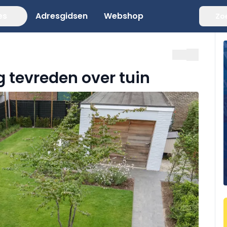
es
Adresgidsen
Webshop
Zo
 tevreden over tuin