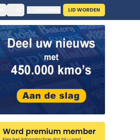
LID WORDEN
ek
NL
Aanmelden
Word premium member
Kies het lidmaatschap dat bij u past