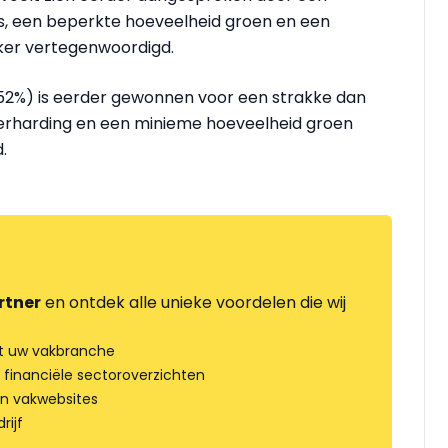
as, een beperkte hoeveelheid groen en een
erker vertegenwoordigd.
(52%) is eerder gewonnen voor een strakke dan
 verharding en een minieme hoeveelheid groen
.
rtner
en ontdek alle unieke voordelen die wij
t uw vakbranche
 financiële sectoroverzichten
an vakwebsites
rijf