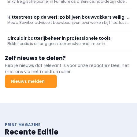
Enky, Belgische pionier in Furniture as a Service, haalde zijn doel
circulair meubilair
van 1,5 miljoen euro in twee weken en verhoogt ronde naar 2
miljoen. Het overschrijdt 10 miljoen euro aan circulair meubilair en
breidt uit in het VK, met focus op horeca.
Hittestress op de werf: zo blijven bouwvakkers veilig in
Mewa Servibel adviseert bouwbedrijven over werken bij hitte: losse,
de zon
ademende kledij, doorgaans lange broeken (shorts enkel na
risicoanalyse), geschikte handschoenen en ventilerende
veiligheidsschoenen. Helm en zonnecrème SPF 30–50 blijven
Circulair batterijbeheer in professionele tools
cruciaal. Mewa levert, onderhoudt en herstelt.
Elektrificatie is al lang geen toekomstverhaal meer in
professionele toepassingen. Op werven, in onderhoud,
groenbeheer en mobiliteit draaien steeds meer machines en
Zelf nieuws te delen?
toestellen op batterijen.
Heb je nieuws dat relevant is voor onze redactie? Deel het
met ons via het meldformulier.
Nieuws melden
PRINT MAGAZINE
Recente Editie