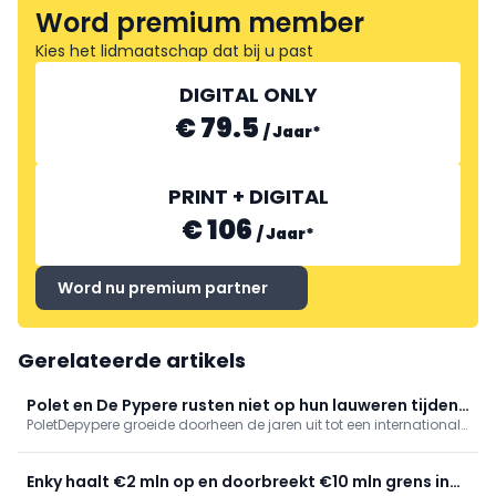
Word premium member
Kies het lidmaatschap dat bij u past
DIGITAL ONLY
€ 79.5
/
Jaar
*
PRINT + DIGITAL
€ 106
/
Jaar
*
Word nu premium partner
Gerelateerde artikels
Polet en De Pypere rusten niet op hun lauweren tijdens
PoletDepypere groeide doorheen de jaren uit tot een internationale
Green 2026
fabrikant met een breed gamma gereedschappen voor tuin en
bouw. In de vestiging te Ardooie oefenen ervaren smeden het
ambacht nog steeds uit op traditionele wijze, aangevuld met ...
Enky haalt €2 mln op en doorbreekt €10 mln grens in