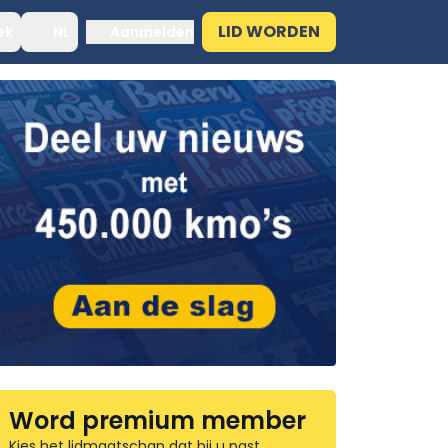
LID WORDEN
ek
NL
Aanmelden
Word premium member
Kies het lidmaatschap dat bij u past