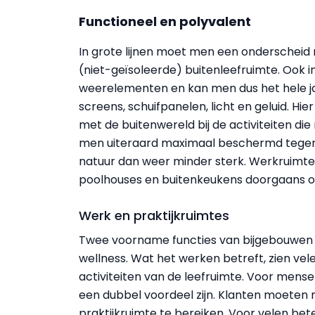
Functioneel en polyvalent
In grote lijnen moet men een onderscheid
(niet-geïsoleerde) buitenleefruimte. Ook i
weerelementen en kan men dus het hele ja
screens, schuifpanelen, licht en geluid. H
met de buitenwereld bij de activiteiten die
men uiteraard maximaal beschermd tegen
natuur dan weer minder sterk. Werkruimten 
poolhouses en buitenkeukens doorgaans op
Werk en praktijkruimtes
Twee voorname functies van bijgebouwen z
wellness. Wat het werken betreft, zien vel
activiteiten van de leefruimte. Voor mense
een dubbel voordeel zijn. Klanten moeten n
praktijkruimte te bereiken. Voor velen bet