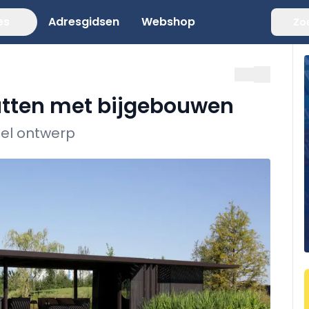
es
Adresgidsen
Webshop
Zo
utten met bijgebouwen
eel ontwerp