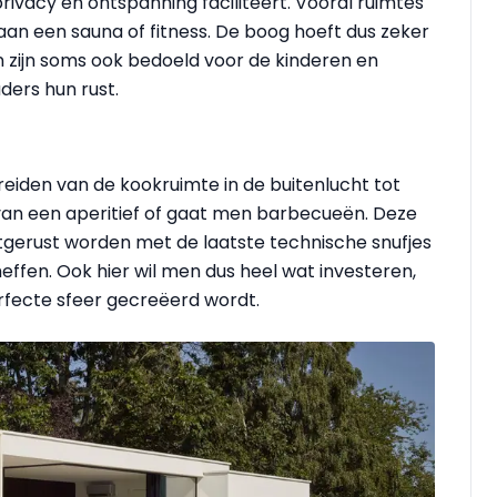
rivacy en ontspanning faciliteert. Vooral ruimtes
 aan een sauna of fitness. De boog hoeft dus zeker
n zijn soms ook bedoeld voor de kinderen en
uders hun rust.
eiden van de kookruimte in de buitenlucht tot
van een aperitief of gaat men barbecueën. Deze
gerust worden met de laatste technische snufjes
ffen. Ook hier wil men dus heel wat investeren,
fecte sfeer gecreëerd wordt.