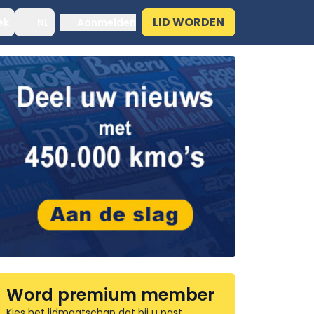
LID WORDEN
ek
NL
Aanmelden
Word premium member
Kies het lidmaatschap dat bij u past