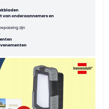
vakbladen
jst van onderaannemers en
oepassing zijn
s
enten
evenementen