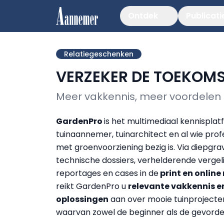
Ontdek
Publicati
Relatiegeschenken
VERZEKER DE TOEKOMS
Meer vakkennis, meer voordelen
GardenPro
is het multimediaal kennispla
tuinaannemer, tuinarchitect en al wie prof
met groenvoorziening bezig is. Via diepgr
technische dossiers, verhelderende vergeli
reportages en cases in de
print en onlin
reikt GardenPro u
relevante vakkennis e
oplossingen
aan over mooie tuinprojecten
waarvan zowel de beginner als de gevorder