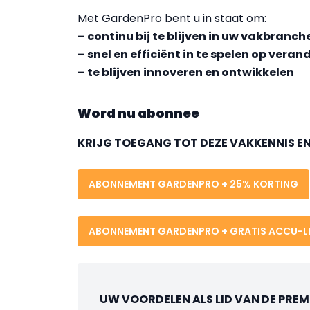
Met GardenPro bent u in staat om:
– continu bij te blijven in uw vakbranch
– snel en efficiënt in te spelen op vera
– te blijven innoveren en ontwikkelen
Word nu abonnee
KRIJG TOEGANG TOT DEZE VAKKENNIS E
ABONNEMENT GARDENPRO
+ 25% KORTING
ABONNEMENT GARDENPRO
+ GRATIS ACCU-
UW VOORDELEN ALS LID VAN DE PRE