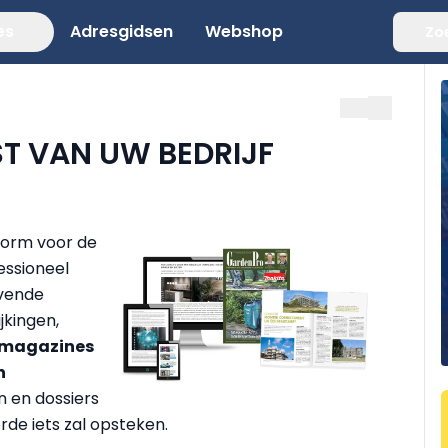
es
Adresgidsen
Webshop
Zo
T VAN UW BEDRIJF
tform voor de
essioneel
avende
jkingen,
e magazines
n
 en dossiers
de iets zal opsteken.