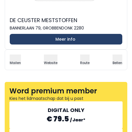
DE CEUSTER MESTSTOFFEN
BANNERLAAN 79, GROBBENDONK 2280
Meer info
Mailen
Website
Route
Bellen
Word premium member
Kies het lidmaatschap dat bij u past
DIGITAL ONLY
€ 79.5
/
Jaar
*