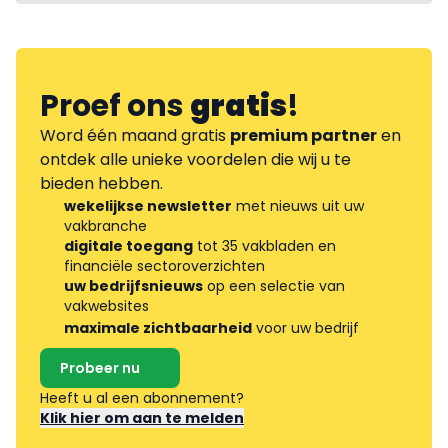
Proef ons
gratis
!
Word één maand gratis
premium partner
en
ontdek alle unieke voordelen die wij u te
bieden hebben.
wekelijkse newsletter
met nieuws uit uw
vakbranche
digitale toegang
tot 35 vakbladen en
financiële sectoroverzichten
uw bedrijfsnieuws
op een selectie van
vakwebsites
maximale zichtbaarheid
voor uw bedrijf
Probeer nu
Heeft u al een abonnement?
Klik hier om aan te melden